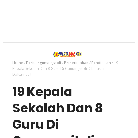
Home
/
Berita
/
gunungsitoli
/
Pemerintahan
/
Pendidikan
/
19
Kepala Sekolah Dan 8 Guru Di Gunungsitoli Dilantik, Ini
Daftarnya.!
19 Kepala
Sekolah Dan 8
Guru Di