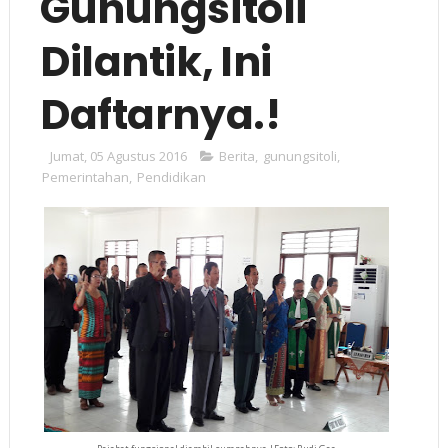
Gunungsitoli
Dilantik, Ini
Daftarnya.!
Jumat, 05 Agustus 2016
Berita
,
gunungsitoli
,
Pemerintahan
,
Pendidikan