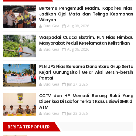
Bertemu Pengemudi Maxim, Kapolres Nias:
Jadikan Ojol Mata dan Telinga Keamanan
Wilayah
Budi Gea
Aug 08, 2026
Waspadai Cuaca Ekstrim, PLN Nias Himbau
Masyarakat Peduli Keselamatan Kelistrikan
Budi Gea
Aug 06, 2026
PLN UP3 Nias Bersama Danantara Grup Serta
Kejari Gunungsitoli Gelar Aksi Bersih-bersih
Pantai
Budi Gea
Jun 27, 2026
CCTV dan HP Menjadi Barang Bukti Yang
Diperiksa Di Labfor Terkait Kasus Siswi SMK di
ATM
Budi Gea
Jun 23, 2026
BERITA TERPOPULER