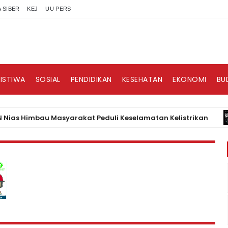
 SIBER
KEJ
UU PERS
RISTIWA
SOSIAL
PENDIDIKAN
KESEHATAN
EKONOMI
BU
imbau Masyarakat Peduli Keselamatan Kelistrikan
B