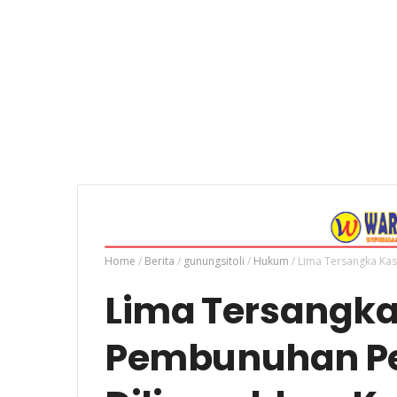
Home
/
Berita
/
gunungsitoli
/
Hukum
/
Lima Tersangka Kas
Lima Tersangka
Pembunuhan Pe