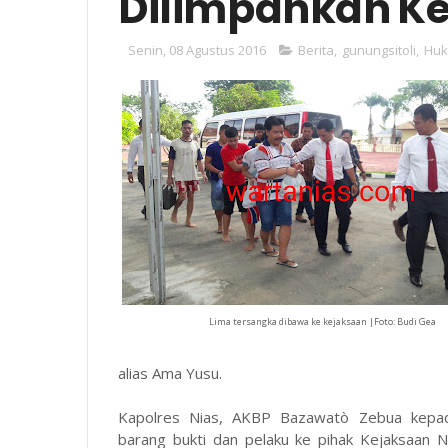
Dilimpahkan Ke
Senin, 08 Agustus 2016
Berita
,
gunungsitoli
,
Hu
Lima tersangka dibawa ke kejaksaan |Foto: Budi Gea
alias Ama Yusu.
Kapolres Nias, AKBP Bazawatò Zebua kepa
barang bukti dan pelaku ke pihak Kejaksaan Ne