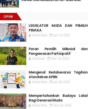
OPINI
LEGISLATOR MUDA DAN PEMILIH
PEMULA
Warta Nias
Jun 19, 2023
Peran Pemilih Milenial dan
Pengawasan Partisipatif
Unknown
Mar 18, 2023
Mengenal Kedaluwarsa Tagihan
Atas Beban APBN
Warta Nias
Jan 09, 2023
Mempertahankan Budaya Lokal
Bagi Generasi Muda
Warta Nias
Nov 23, 2022