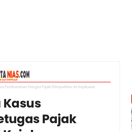
us Pembunuhan Petugas Pajak Dilimpahkan Ke Kejaksaan
 Kasus
tugas Pajak