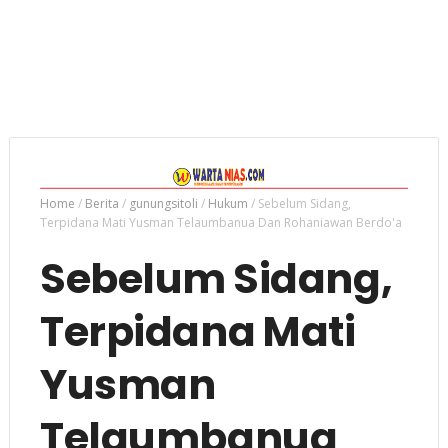
Home
/
Berita
/
gunungsitoli
/
Hukum
/
Sebelum Sidang,
Terpidana Mati Yusman Telaumbanua Dan Rohaniawan Berdo'a
Sebelum Sidang,
Terpidana Mati
Yusman
Telaumbanua