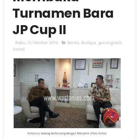
Turnamen Bara
JP Cup II
Rabu, 12 Oktober 2016
Berita
,
Budaya
,
gunungsitoli
,
Sosial
Antonius sedang berbincang dengan Menpora |Foto: Anton