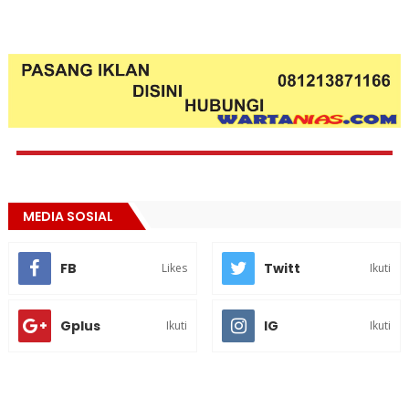
MEDIA SOSIAL
FB
Twitt
Likes
Ikuti
Gplus
IG
Ikuti
Ikuti