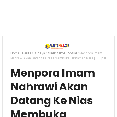
Home
/
Berita
/
Budaya
/
gunungsitoli
/
Sosial
/
Menpora Imam
Nahrawi Akan Datang Ke Nias Membuka Turnamen Bara JP Cup II
Menpora Imam
Nahrawi Akan
Datang Ke Nias
Membuka