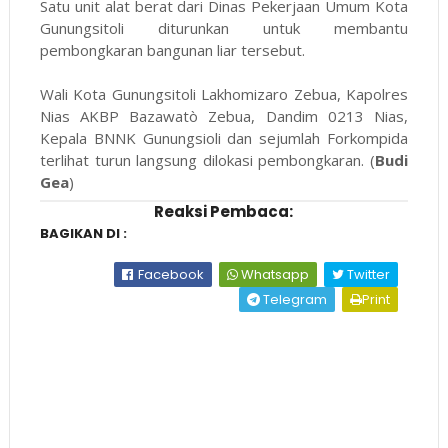
Satu unit alat berat dari Dinas Pekerjaan Umum Kota
Gunungsitoli diturunkan untuk membantu
pembongkaran bangunan liar tersebut.
Wali Kota Gunungsitoli Lakhomizaro Zebua, Kapolres
Nias AKBP Bazawatò Zebua, Dandim 0213 Nias,
Kepala BNNK Gunungsioli dan sejumlah Forkompida
terlihat turun langsung dilokasi pembongkaran. (
Budi
Gea
)
Reaksi Pembaca:
BAGIKAN DI :
Facebook
Whatsapp
Twitter
Telegram
Print