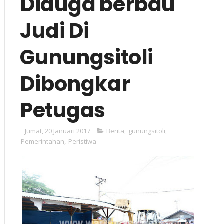
Diduga berbau
Judi Di
Gunungsitoli
Dibongkar
Petugas
Jumat, 20 Januari 2017
Berita
,
gunungsitoli
,
Pemerintahan
,
Peristiwa