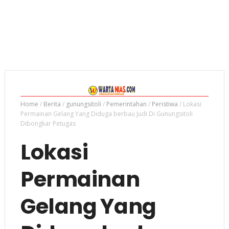
Home
/
Berita
/
gunungsitoli
/
Pemerintahan
/
Peristiwa
/
Lokasi
Permainan Gelang Yang Diduga berbau Judi Di Gunungsitoli
Dibongkar Petugas
Lokasi
Permainan
Gelang Yang