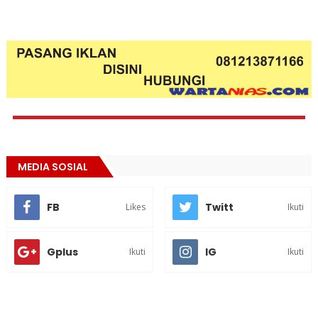
MEDIA SOSIAL
FB
Twitt
Likes
Ikuti
Gplus
IG
Ikuti
Ikuti