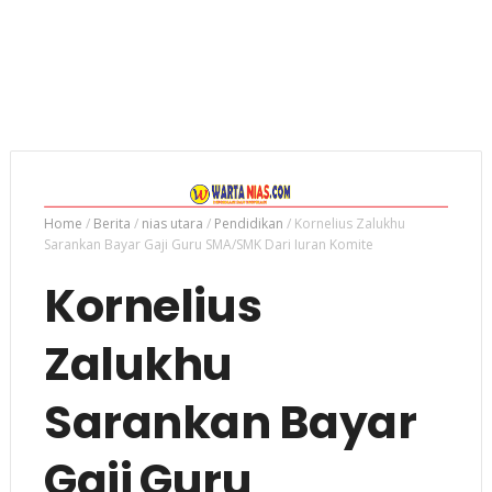
Home
/
Berita
/
nias utara
/
Pendidikan
/
Kornelius Zalukhu
Sarankan Bayar Gaji Guru SMA/SMK Dari Iuran Komite
Kornelius
Zalukhu
Sarankan Bayar
Gaji Guru