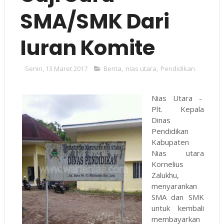
SMA/SMK Dari
Iuran Komite
Senin, 13 Maret 2017
Berita
,
nias utara
,
Pendidikan
Nias Utara -
Plt. Kepala
Dinas
Pendidikan
Kabupaten
Nias utara
Kornelius
Zalukhu,
menyarankan
SMA dan SMK
untuk kembali
membayarkan