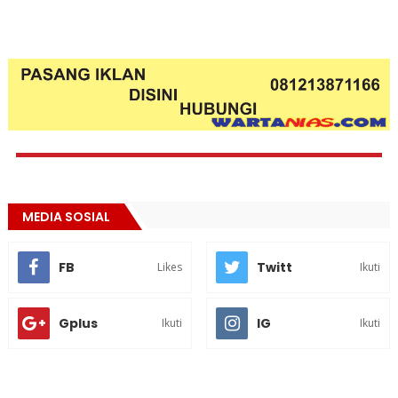
MEDIA SOSIAL
FB
Twitt
Likes
Ikuti
Gplus
IG
Ikuti
Ikuti