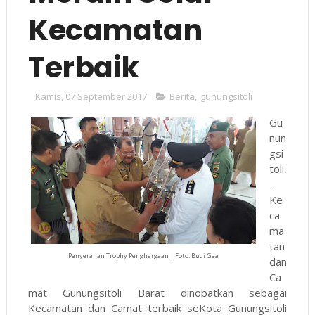
Kecamatan
Terbaik
Kamis, 07 September 2017
Berita
,
gunungsitoli
Gu
nun
gsi
toli,
-
Ke
ca
ma
tan
Penyerahan Trophy Penghargaan | Foto: Budi Gea
dan
Ca
mat Gunungsitoli Barat dinobatkan sebagai
Kecamatan dan Camat terbaik seKota Gunungsitoli