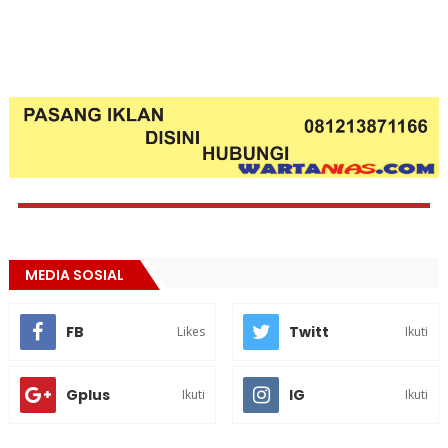
MEDIA SOSIAL
FB
Twitt
Likes
Ikuti
Gplus
IG
Ikuti
Ikuti