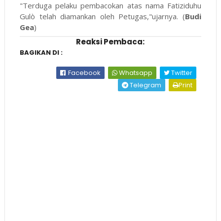
"Terduga pelaku pembacokan atas nama Fatiziduhu
Gulò telah diamankan oleh Petugas,"ujarnya. (
Budi
Gea
)
Reaksi Pembaca:
BAGIKAN DI :
Facebook
Whatsapp
Twitter
Telegram
Print