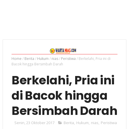
Home
/
Berita
/
Hukum
/
nias
/
Peristiwa
/
Berkelahi, Pria ini di
Bacok hingga Bersimbah Darah
Berkelahi, Pria ini
di Bacok hingga
Bersimbah Darah
Senin, 23 Oktober 2017
Berita
,
Hukum
,
nias
,
Peristiwa