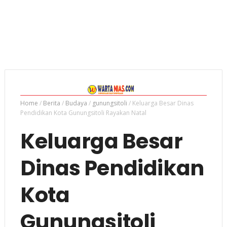
Home
/
Berita
/
Budaya
/
gunungsitoli
/
Keluarga Besar Dinas
Pendidikan Kota Gunungsitoli Rayakan Natal
Keluarga Besar
Dinas Pendidikan
Kota
Gunungsitoli