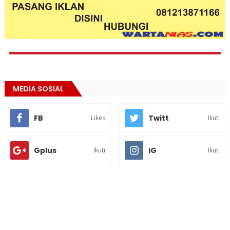
MEDIA SOSIAL
FB
Twitt
Likes
Ikuti
Gplus
IG
Ikuti
Ikuti