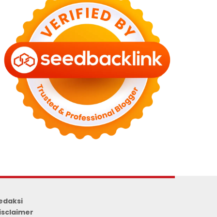
edaksi
isclaimer