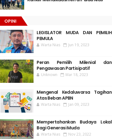
OPINI
LEGISLATOR MUDA DAN PEMILIH
PEMULA
Warta Nias
Jun 19, 2023
Peran Pemilih Milenial dan
Pengawasan Partisipatif
Unknown
Mar 18, 2023
Mengenal Kedaluwarsa Tagihan
Atas Beban APBN
Warta Nias
Jan 09, 2023
Mempertahankan Budaya Lokal
Bagi Generasi Muda
Warta Nias
Nov 23, 2022