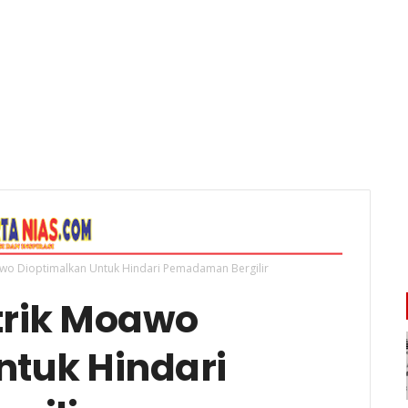
awo Dioptimalkan Untuk Hindari Pemadaman Bergilir
trik Moawo
ntuk Hindari