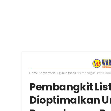
Home
/
Advertorial
/
gunungsitoli
/
Pembangkit Listrik Mo
Pembangkit Lis
Dioptimalkan U