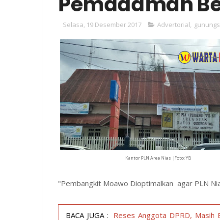
Pemadaman Ber
Selasa, 19 Desember 2017
Advertorial
,
gunungsi
Kantor PLN Area Nias |Foto: YB
"Pembangkit Moawo Dioptimalkan agar PLN Nias
BACA JUGA :
Reses Anggota DPRD, Masih Ba