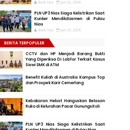
Budi Gea
Jun 23, 2026
PLN UP3 Nias Siaga Kelistrikan Saat
Kunker Mendikdasmen di Pulau
Nias
Budi Gea
Jun 20, 2026
BERITA TERPOPULER
CCTV dan HP Menjadi Barang Bukti
Yang Diperiksa Di Labfor Terkait Kasus
Siswi SMK di ATM
Benefit Kuliah di Australia: Kampus Top
dan Prospek Karir Cemerlang
Kebakaran Hebat Hanguskan Belasan
Ruko di Kelurahan Pasar Gunungsitoli
PLN UP3 Nias Siaga Kelistrikan Saat
Kunker Mendikdasmen di Pulau Nias