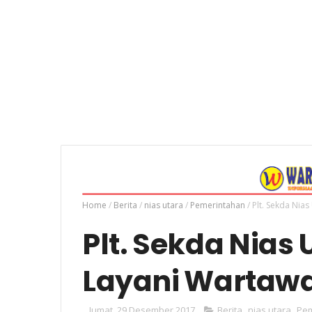
Home
/
Berita
/
nias utara
/
Pemerintahan
/
Plt. Sekda Nia
Plt. Sekda Nias 
Layani Wartawa
Jumat, 29 Desember 2017
Berita
,
nias utara
,
Pem