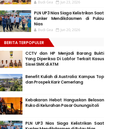
Budi Gea
Jun 23, 2026
PLN UP3 Nias Siaga Kelistrikan Saat
Kunker Mendikdasmen di Pulau
Nias
Budi Gea
Jun 20, 2026
BERITA TERPOPULER
CCTV dan HP Menjadi Barang Bukti
Yang Diperiksa Di Labfor Terkait Kasus
Siswi SMK di ATM
Benefit Kuliah di Australia: Kampus Top
dan Prospek Karir Cemerlang
Kebakaran Hebat Hanguskan Belasan
Ruko di Kelurahan Pasar Gunungsitoli
PLN UP3 Nias Siaga Kelistrikan Saat
Kunker Mendikdasmen di Pulau Nias