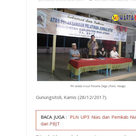
Plt sekda nisut Fonaha Zega |Foto: Haogo
Gunungsitoli, Kamis (28/12/2017).
BACA JUGA :
PLN UP3 Nias dan Pemkab Nias
dan PBJT