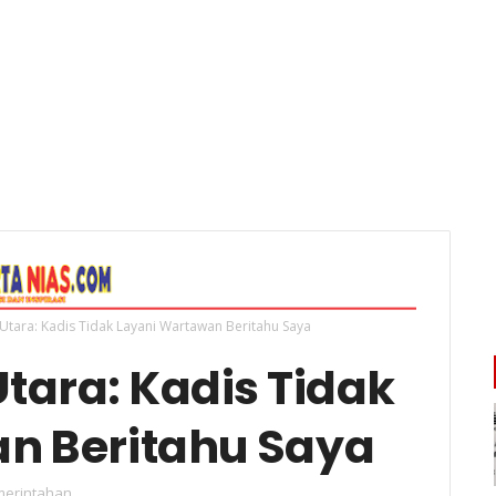
s Utara: Kadis Tidak Layani Wartawan Beritahu Saya
Utara: Kadis Tidak
n Beritahu Saya
erintahan