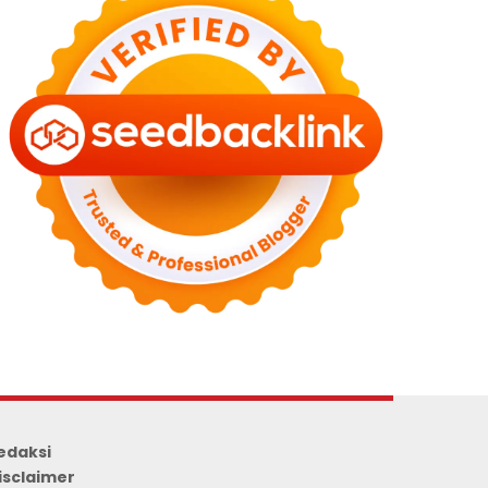
edaksi
isclaimer