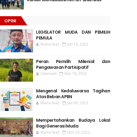
OPINI
LEGISLATOR MUDA DAN PEMILIH
PEMULA
Warta Nias
Jun 19, 2023
Peran Pemilih Milenial dan
Pengawasan Partisipatif
Unknown
Mar 18, 2023
Mengenal Kedaluwarsa Tagihan
Atas Beban APBN
Warta Nias
Jan 09, 2023
Mempertahankan Budaya Lokal
Bagi Generasi Muda
Warta Nias
Nov 23, 2022