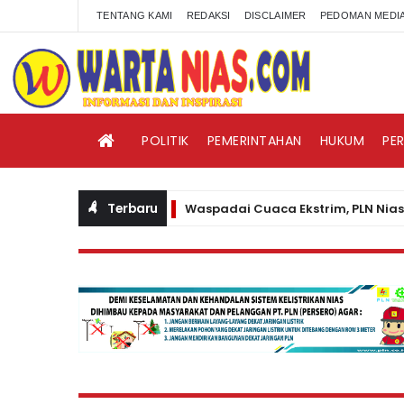
TENTANG KAMI
REDAKSI
DISCLAIMER
PEDOMAN MEDIA
POLITIK
PEMERINTAHAN
HUKUM
PE
Terbaru
Waspadai Cuaca Ekstrim, PLN Nias Himba
BERITA