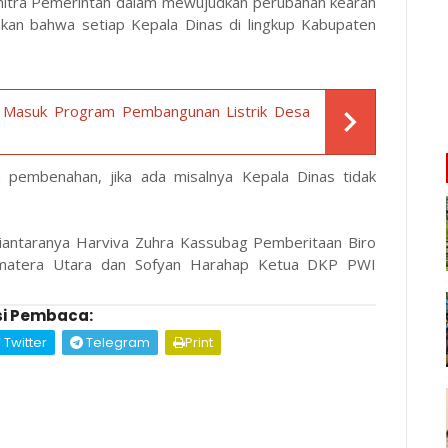
tra Pemerintah dalam mewujudkan perubahan kearah
kan bahwa setiap Kepala Dinas di lingkup Kabupaten
as Masuk Program Pembangunan Listrik Desa
n pembenahan, jika ada misalnya Kepala Dinas tidak
iantaranya Harviva Zuhra Kassubag Pemberitaan Biro
umatera Utara dan Sofyan Harahap Ketua DKP PWI
i Pembaca:
Twitter
Telegram
Print