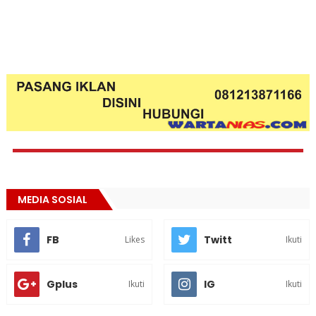
MEDIA SOSIAL
FB
Twitt
Likes
Ikuti
Gplus
IG
Ikuti
Ikuti