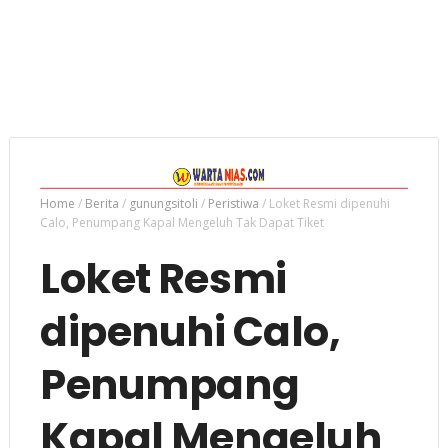
Home
/
Berita
/
gunungsitoli
/
Peristiwa
/
Loket Resmi dipenuhi
Calo, Penumpang Kapal Mengeluh Tak Dapat Tiket
Loket Resmi
dipenuhi Calo,
Penumpang
Kapal Mengeluh