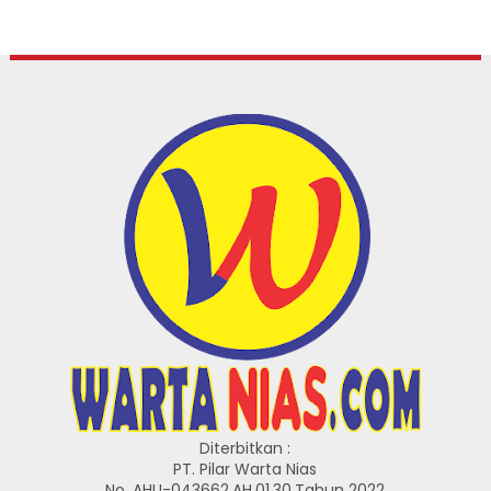
Diterbitkan :
PT. Pilar Warta Nias
No. AHU-043662.AH.01.30.Tahun 2022