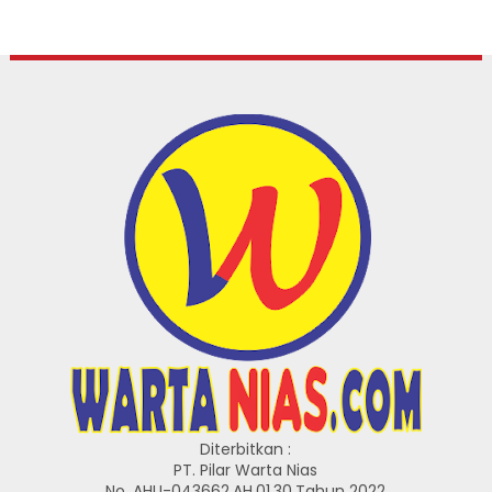
Diterbitkan :
PT. Pilar Warta Nias
No. AHU-043662.AH.01.30.Tahun 2022