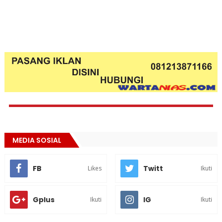
MEDIA SOSIAL
FB
Twitt
Likes
Ikuti
Gplus
IG
Ikuti
Ikuti