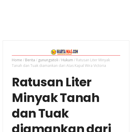
Home
/
Berita
/
gunungsitoli
/
Hukum
/
Ratusan Liter Minyak
Tanah dan Tuak diamankan dari Atas Kapal Wira Victoria
Ratusan Liter
Minyak Tanah
dan Tuak
diamankan dari