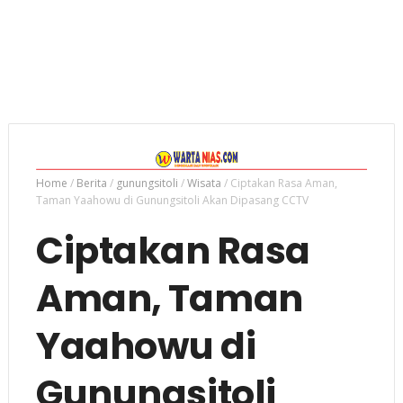
Home
/
Berita
/
gunungsitoli
/
Wisata
/
Ciptakan Rasa Aman,
Taman Yaahowu di Gunungsitoli Akan Dipasang CCTV
Ciptakan Rasa
Aman, Taman
Yaahowu di
Gunungsitoli