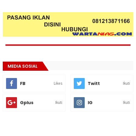
MEDIA SOSIAL
FB
Twitt
Likes
Ikuti
Gplus
IG
Ikuti
Ikuti