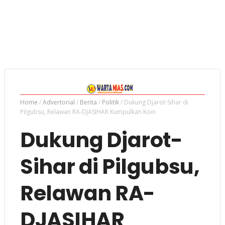
Home
/
Advertorial
/
Berita
/
Politik
/
Dukung Djarot-Sihar di
Pilgubsu, Relawan RA-DJASIHAR Kumpulkan Koin
Dukung Djarot-
Sihar di Pilgubsu,
Relawan RA-
DJASIHAR