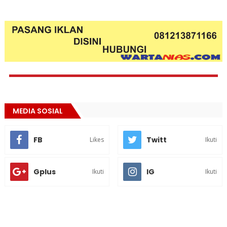
MEDIA SOSIAL
FB
Twitt
Likes
Ikuti
Gplus
IG
Ikuti
Ikuti