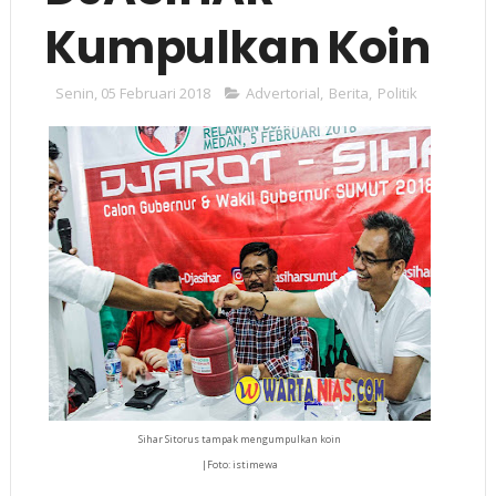
Kumpulkan Koin
Senin, 05 Februari 2018
Advertorial
,
Berita
,
Politik
Sihar Sitorus tampak mengumpulkan koin
|Foto: istimewa