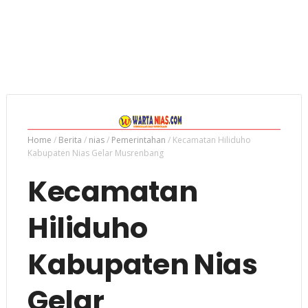
Home
/
Berita
/
nias
/
Pemerintahan
/
Kecamatan Hiliduho
Kabupaten Nias Gelar Musrenbang
Kecamatan
Hiliduho
Kabupaten Nias
Gelar