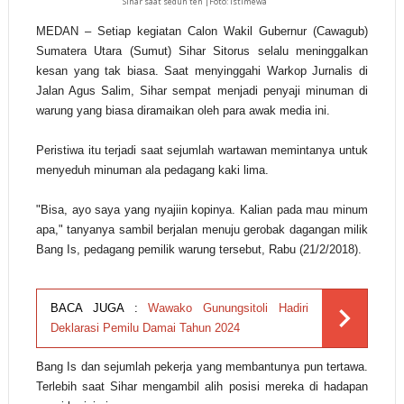
Sihar saat seduh teh |Foto: istimewa
MEDAN
– Setiap kegiatan Calon Wakil Gubernur (Cawagub)
Sumatera Utara (Sumut) Sihar Sitorus selalu meninggalkan
kesan yang tak biasa. Saat menyinggahi Warkop Jurnalis di
Jalan Agus Salim, Sihar sempat menjadi penyaji minuman di
warung yang biasa diramaikan oleh para awak media ini.
Peristiwa itu terjadi saat sejumlah wartawan memintanya untuk
menyeduh minuman ala pedagang kaki lima.
"Bisa, ayo saya yang nyajiin kopinya. Kalian pada mau minum
apa," tanyanya sambil berjalan menuju gerobak dagangan milik
Bang Is, pedagang pemilik warung tersebut, Rabu (21/2/2018).
BACA JUGA :
Wawako Gunungsitoli Hadiri
Deklarasi Pemilu Damai Tahun 2024
Bang Is dan sejumlah pekerja yang membantunya pun tertawa.
Terlebih saat Sihar mengambil alih posisi mereka di hadapan