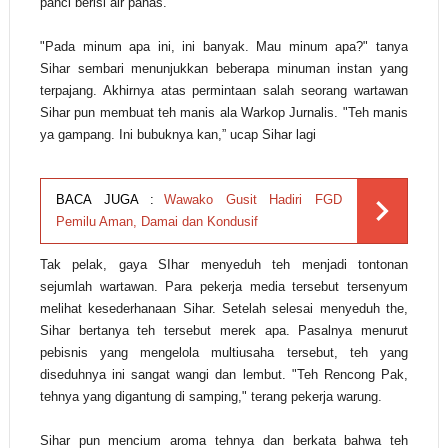
panci berisi air panas.
"Pada minum apa ini, ini banyak. Mau minum apa?" tanya
Sihar sembari menunjukkan beberapa minuman instan yang
terpajang. Akhirnya atas permintaan salah seorang wartawan
Sihar pun membuat teh manis ala Warkop Jurnalis. "Teh manis
ya gampang. Ini bubuknya kan,” ucap Sihar lagi
BACA JUGA :
Wawako Gusit Hadiri FGD
Pemilu Aman, Damai dan Kondusif
Tak pelak, gaya SIhar menyeduh teh menjadi tontonan
sejumlah wartawan. Para pekerja media tersebut tersenyum
melihat kesederhanaan Sihar. Setelah selesai menyeduh the,
Sihar bertanya teh tersebut merek apa. Pasalnya menurut
pebisnis yang mengelola multiusaha tersebut, teh yang
diseduhnya ini sangat wangi dan lembut. "Teh Rencong Pak,
tehnya yang digantung di samping," terang pekerja warung.
Sihar pun mencium aroma tehnya dan berkata bahwa teh