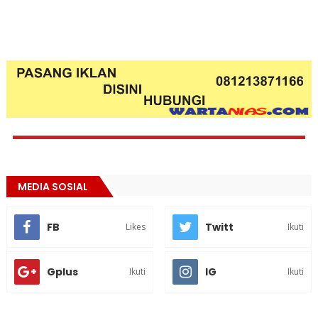
MEDIA SOSIAL
FB
Twitt
Likes
Ikuti
Gplus
IG
Ikuti
Ikuti