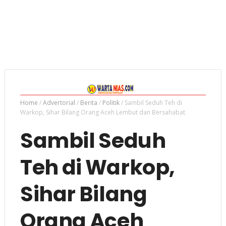
Home
/
Advertorial
/
Berita
/
Politik
/
Sambil Seduh Teh di
Warkop, Sihar Bilang Orang Aceh Lembut dan Bersahabat
Sambil Seduh
Teh di Warkop,
Sihar Bilang
Orang Aceh