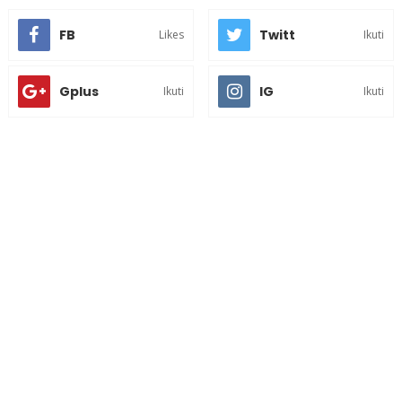
FB
Twitt
Likes
Ikuti
Gplus
IG
Ikuti
Ikuti