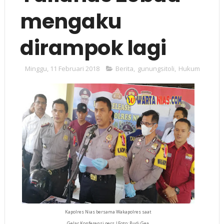
mengaku
dirampok lagi
Minggu, 11 Februari 2018
Berita
,
gunungsitoli
,
Hukum
Kapolres Nias bersama Wakapolres saat
Gelar Konferensi pers |Foto: Budi Gea