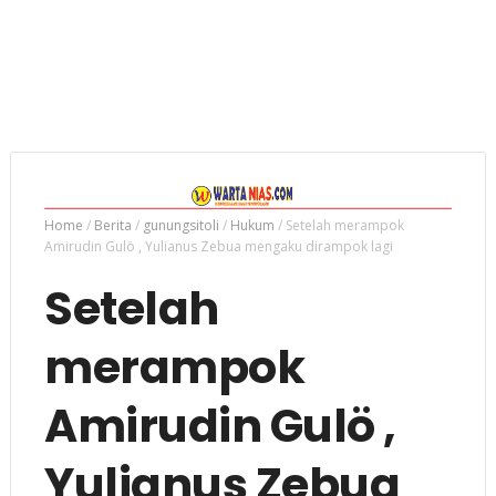
Home
/
Berita
/
gunungsitoli
/
Hukum
/
Setelah merampok
Amirudin Gulö , Yulianus Zebua mengaku dirampok lagi
Setelah
merampok
Amirudin Gulö ,
Yulianus Zebua