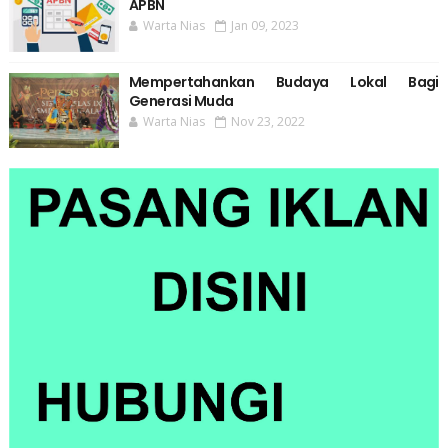
APBN
Warta Nias
Jan 09, 2023
Mempertahankan Budaya Lokal Bagi
Generasi Muda
Warta Nias
Nov 23, 2022