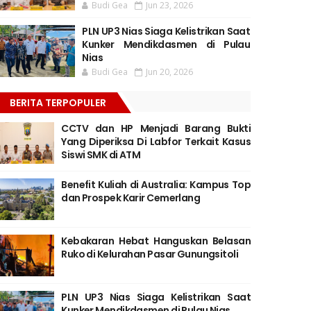
Budi Gea
Jun 23, 2026
PLN UP3 Nias Siaga Kelistrikan Saat
Kunker Mendikdasmen di Pulau
Nias
Budi Gea
Jun 20, 2026
BERITA TERPOPULER
CCTV dan HP Menjadi Barang Bukti
Yang Diperiksa Di Labfor Terkait Kasus
Siswi SMK di ATM
Benefit Kuliah di Australia: Kampus Top
dan Prospek Karir Cemerlang
Kebakaran Hebat Hanguskan Belasan
Ruko di Kelurahan Pasar Gunungsitoli
PLN UP3 Nias Siaga Kelistrikan Saat
Kunker Mendikdasmen di Pulau Nias