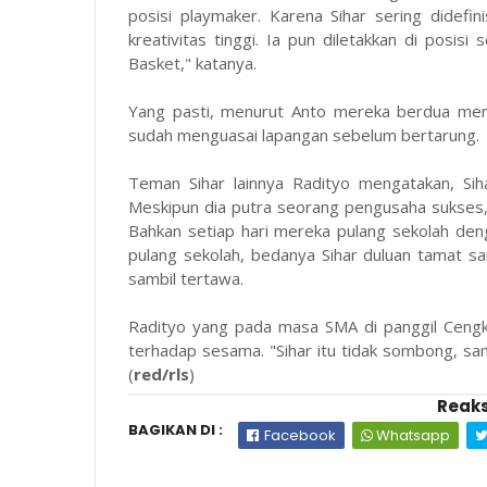
posisi playmaker. Karena Sihar sering didefi
kreativitas tinggi. Ia pun diletakkan di posisi
Basket," katanya.
Yang pasti, menurut Anto mereka berdua memi
sudah menguasai lapangan sebelum bertarung.
Teman Sihar lainnya Radityo mengatakan, Si
Meskipun dia putra seorang pengusaha sukses,
Bahkan setiap hari mereka pulang sekolah de
pulang sekolah, bedanya Sihar duluan tamat sam
sambil tertawa.
Radityo yang pada masa SMA di panggil Ceng
terhadap sesama. "Sihar itu tidak sombong, sam
(
red/rls
)
Reaks
BAGIKAN DI :
Facebook
Whatsapp