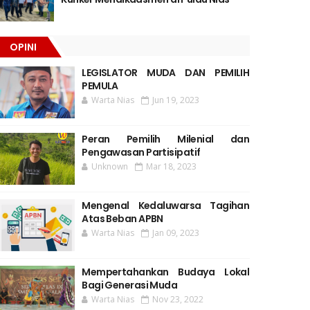
OPINI
LEGISLATOR MUDA DAN PEMILIH
PEMULA
Warta Nias
Jun 19, 2023
Peran Pemilih Milenial dan
Pengawasan Partisipatif
Unknown
Mar 18, 2023
Mengenal Kedaluwarsa Tagihan
Atas Beban APBN
Warta Nias
Jan 09, 2023
Mempertahankan Budaya Lokal
Bagi Generasi Muda
Warta Nias
Nov 23, 2022