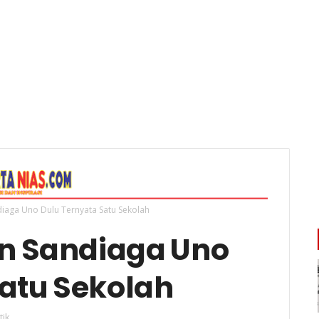
diaga Uno Dulu Ternyata Satu Sekolah
an Sandiaga Uno
Satu Sekolah
tik