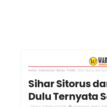
Home
/
Advertorial
/
Berita
/
Politik
/
Sihar Sitorus dan San
Sihar Sitorus d
Dulu Ternyata 
Selasa, 20 Februari 2018
Advertorial
,
Berita
,
Poli