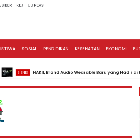
 SIBER
KEJ
UU PERS
RISTIWA
SOSIAL
PENDIDIKAN
KESEHATAN
EKONOMI
BU
HAKII, Brand Audio Wearable Baru yang Hadir di Pasar I
BISNIS