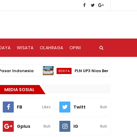
DAYA
WISATA
OLAHRAGA
OPINI
ndonesia
PLN UP3 Nias Bersama Danantara Grup
BERITA
MEDIA SOSIAL
FB
Twitt
Likes
Ikuti
Gplus
IG
Ikuti
Ikuti