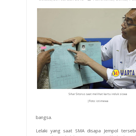
Sihar Sitorus saat melihat kartu induk siswa
|Foto: istimewa
bangsa.
Lelaki yang saat SMA disapa Jempol terse