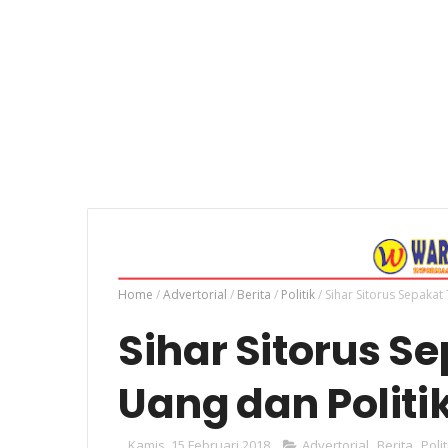
Home
/
Advertorial
/
Berita
/
Politik
/
Sihar Sitorus Sepakat 
Sihar Sitorus Se
Uang dan Politi
Kamis, 15 Februari 2018
Advertorial
,
Berita
,
Polit