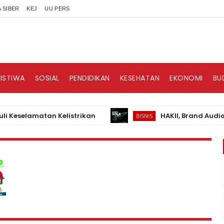
 SIBER
KEJ
UU PERS
RISTIWA
SOSIAL
PENDIDIKAN
KESEHATAN
EKONOMI
BU
lamatan Kelistrikan
HAKII, Brand Audio Weara
BISNIS