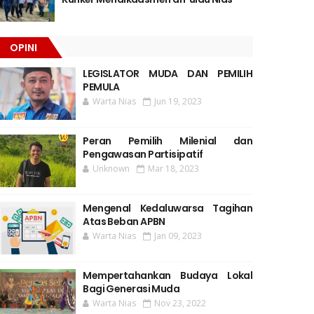
OPINI
LEGISLATOR MUDA DAN PEMILIH
PEMULA
Warta Nias
Jun 19, 2023
Peran Pemilih Milenial dan
Pengawasan Partisipatif
Unknown
Mar 18, 2023
Mengenal Kedaluwarsa Tagihan
Atas Beban APBN
Warta Nias
Jan 09, 2023
Mempertahankan Budaya Lokal
Bagi Generasi Muda
Warta Nias
Nov 23, 2022