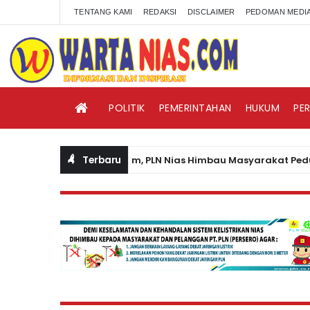
TENTANG KAMI
REDAKSI
DISCLAIMER
PEDOMAN MEDIA
POLITIK
PEMERINTAHAN
HUKUM
PE
Terbaru
padai Cuaca Ekstrim, PLN Nias Himbau Masyarakat Peduli Kese