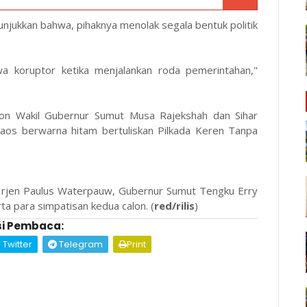
unjukkan bahwa, pihaknya menolak segala bentuk politik
wa koruptor ketika menjalankan roda pemerintahan,"
alon Wakil Gubernur Sumut Musa Rajekshah dan Sihar
aos berwarna hitam bertuliskan Pilkada Keren Tanpa
t Irjen Paulus Waterpauw, Gubernur Sumut Tengku Erry
ta para simpatisan kedua calon. (
red/rilis
)
i Pembaca:
Twitter
Telegram
Print