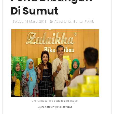
Di Sumut
Selasa, 13 Maret 2018
Advertorial
,
Berita
,
Politik
Sihar Sitorus di salah satu tempat penjual
Jajanan daerah |Foto: istimewa