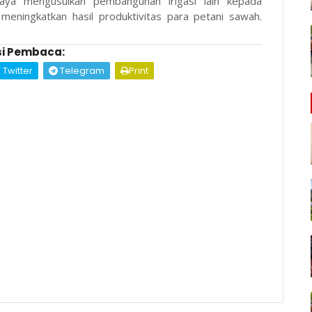
aya mengusulkan pembangunan irigasi lain kepada
eningkatkan hasil produktivitas para petani sawah.
i Pembaca:
Twitter
Telegram
Print