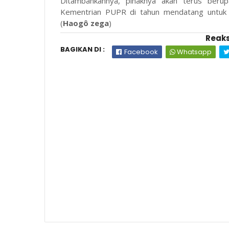
Ditambahkannya, pihaknya akan terus berup
Kementrian PUPR di tahun mendatang untuk m
(
Haogô zega
)
Reaks
BAGIKAN DI :
Facebook
Whatsapp