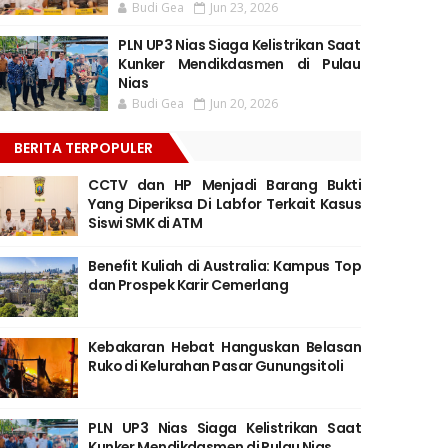
Budi Gea
Jun 23, 2026
PLN UP3 Nias Siaga Kelistrikan Saat
Kunker Mendikdasmen di Pulau
Nias
Budi Gea
Jun 20, 2026
BERITA TERPOPULER
CCTV dan HP Menjadi Barang Bukti
Yang Diperiksa Di Labfor Terkait Kasus
Siswi SMK di ATM
Benefit Kuliah di Australia: Kampus Top
dan Prospek Karir Cemerlang
Kebakaran Hebat Hanguskan Belasan
Ruko di Kelurahan Pasar Gunungsitoli
PLN UP3 Nias Siaga Kelistrikan Saat
Kunker Mendikdasmen di Pulau Nias