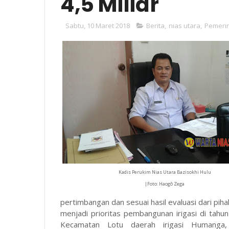
4,5 Miliar
Sabtu, 10 Maret 2018
Berita
,
nias utara
,
Pemeri
Kadis Perukim Nias Utara Bazisokhi Hulu
|Foto: Haogô Zega
pertimbangan dan sesuai hasil evaluasi dari pih
menjadi prioritas pembangunan irigasi di tahun
Kecamatan Lotu daerah irigasi Humanga