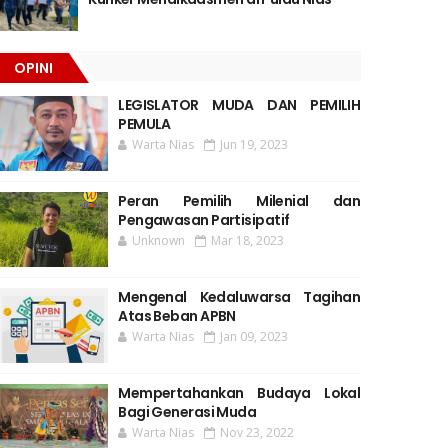
OPINI
LEGISLATOR MUDA DAN PEMILIH
PEMULA
Warta Nias
Jun 19, 2023
Peran Pemilih Milenial dan
Pengawasan Partisipatif
Unknown
Mar 18, 2023
Mengenal Kedaluwarsa Tagihan
Atas Beban APBN
Warta Nias
Jan 09, 2023
Mempertahankan Budaya Lokal
Bagi Generasi Muda
Warta Nias
Nov 23, 2022