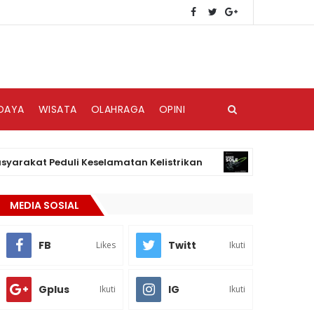
DAYA
WISATA
OLAHRAGA
OPINI
t Peduli Keselamatan Kelistrikan
HAKII, Bra
BISNIS
MEDIA SOSIAL
FB
Twitt
Likes
Ikuti
Gplus
IG
Ikuti
Ikuti