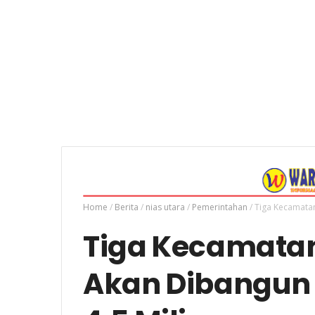
Home
/
Berita
/
nias utara
/
Pemerintahan
/
Tiga Kecamatan 
Tiga Kecamatan 
Akan Dibangun I