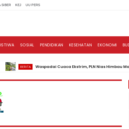
 SIBER
KEJ
UU PERS
RISTIWA
SOSIAL
PENDIDIKAN
KESEHATAN
EKONOMI
BU
Waspadai Cuaca Ekstrim, PLN Nias Himbau Masyaraka
BERITA