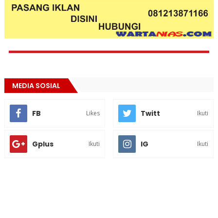
MEDIA SOSIAL
FB
Twitt
Likes
Ikuti
Gplus
IG
Ikuti
Ikuti