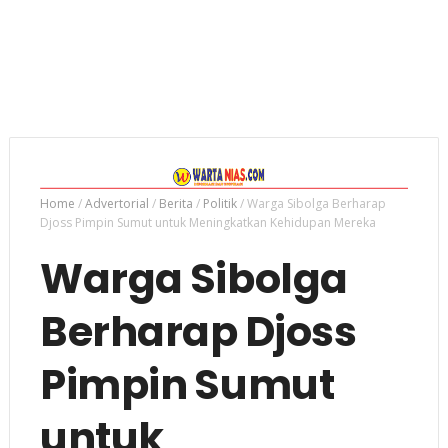
Home
/
Advertorial
/
Berita
/
Politik
/
Warga Sibolga Berharap
Djoss Pimpin Sumut untuk Meningkatkan Kehidupan Mereka
Warga Sibolga
Berharap Djoss
Pimpin Sumut
untuk