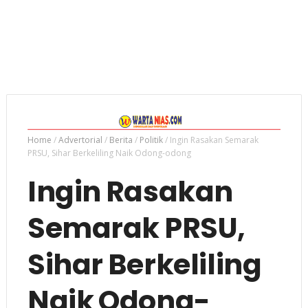
Home
/
Advertorial
/
Berita
/
Politik
/
Ingin Rasakan Semarak
PRSU, Sihar Berkeliling Naik Odong-odong
Ingin Rasakan
Semarak PRSU,
Sihar Berkeliling
Naik Odong-