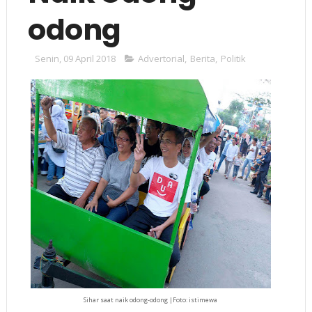
odong
Senin, 09 April 2018
Advertorial
,
Berita
,
Politik
Sihar saat naik odong-odong |Foto: istimewa