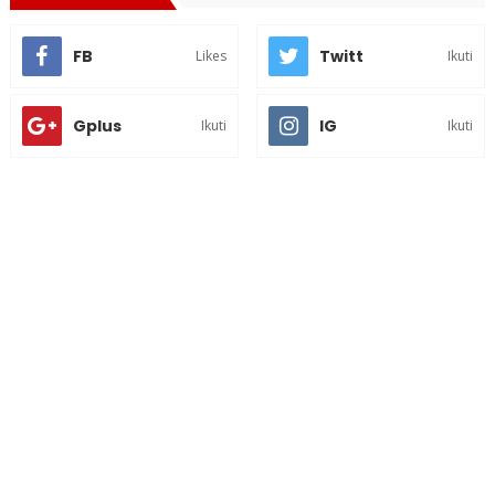
FB
Twitt
Likes
Ikuti
Gplus
IG
Ikuti
Ikuti