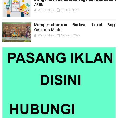
APBN
Warta Nias
Jan 09, 2023
Mempertahankan Budaya Lokal Bagi
Generasi Muda
Warta Nias
Nov 23, 2022