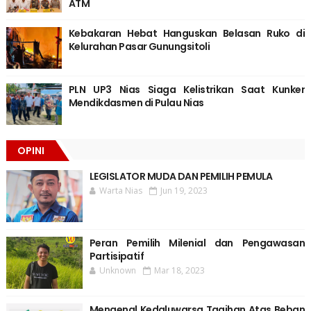
ATM
Kebakaran Hebat Hanguskan Belasan Ruko di
Kelurahan Pasar Gunungsitoli
PLN UP3 Nias Siaga Kelistrikan Saat Kunker
Mendikdasmen di Pulau Nias
OPINI
LEGISLATOR MUDA DAN PEMILIH PEMULA
Warta Nias
Jun 19, 2023
Peran Pemilih Milenial dan Pengawasan
Partisipatif
Unknown
Mar 18, 2023
Mengenal Kedaluwarsa Tagihan Atas Beban