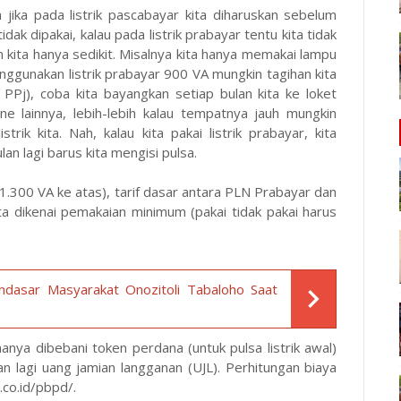
jika pada listrik pascabayar kita diharuskan sebelum
idak dipakai, kalau pada listrik prabayar tentu kita tidak
an kita hanya sedikit. Misalnya kita hanya memakai lampu
menggunakan listrik prabayar 900 VA mungkin tagihan kita
Pj), coba kita bayangkan setiap bulan kita ke loket
ne lainnya, lebih-lebih kalau tempatnya jauh mungkin
trik kita. Nah, kalau kita pakai listrik prabayar, kita
an lagi barus kita mengisi pulsa.
1.300 VA ke atas), tarif dasar antara PLN Prabayar dan
ta dikenai pemakaian minimum (pakai tidak pakai harus
ndasar Masyarakat Onozitoli Tabaloho Saat
anya dibebani token perdana (untuk pulsa listrik awal)
an lagi uang jamian langganan (UJL). Perhitungan biaya
.co.id/pbpd
/.