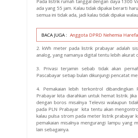
Pada listrik rumah tanggal dengan daya 1300 V
ada yang 55 jam. Kalau tidak dipakai berarti har
semua ini tidak ada, jadi kalau tidak dipakai walau
BACA JUGA :
Anggota DPRD Nehemia Harefa 
2. kWh meter pada listrik prabayar adalah si
analog, yang namanya digital tentu lebih akurat
3. Privasi terjamin sebab tidak akan pern
Pascabayar setiap bulan dikunjungi pencatat me
4. Pemakaian lebih terkontrol dibandingk
Prabayar kita diarahkan untuk hemat listrik. Ji
dengan boros misalnya Televisi walaupun tidak
pada PLN Prabayar kita tentu akan mengontrol
kalau pulsa strom pada meter listrik prabayar k
pemakaian misalnya mengurangi lampu yang me
lain sebagainya.