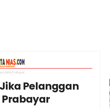
i Listrik Prabayar
 Jika Pelanggan
k Prabayar