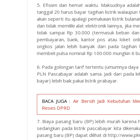
5. Efisien dan hemat waktu. Maksudnya adalah 
tanggal 20 harus bayar tagihan listrik walaupun t
akan seperti itu apalagi pemakaian listrik bulan
dan tidak memiliki alat elektronik lainnya, jika 
tidak sampai Rp
30.000
(termasuk beban dan P
pembayaran, bank, kantor pos atau loket onli
ongkos jalan lebih banyak dari pada tagihan lis
membeli pulsa nominal Rp
100.000
mungkin 6 bul
6. Pada golongan tarif tertentu (umumnya daya 
PLN Pascabayar adalah sama. Jadi dari pada ki
bayar) lebih baik pakai listrik prabayar.
BACA JUGA :
Air Bersih Jadi Kebutuhan Me
Reses DPRD
7. Biaya pasang baru (BP) lebih murah karena h
sedangkan pada listrik pascabayar kita dikenak
pasang baru (BP) dapat dilihat di
http://www.pln