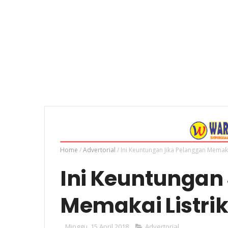
Home
/
Advertorial
/
Ini Keuntungan Jika Pelanggan Memaka
Ini Keuntungan
Memakai Listri
Minggu, 15 April 2018
Advertorial