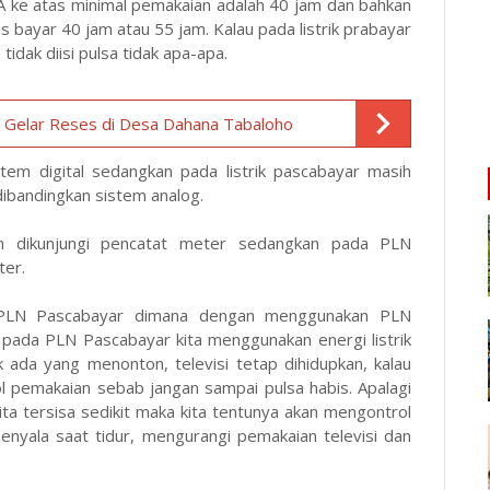
A ke atas minimal pemakaian adalah 40 jam dan bahkan
us bayar 40 jam atau 55 jam. Kalau pada listrik prabayar
 tidak diisi pulsa tidak apa-apa.
Gelar Reses di Desa Dahana Tabaloho
stem digital sedangkan pada listrik pascabayar masih
 dibandingkan sistem analog.
ah dikunjungi pencatat meter sedangkan pada PLN
ter.
an PLN Pascabayar dimana dengan menggunakan PLN
ka pada PLN Pascabayar kita menggunakan energi listrik
 ada yang menonton, televisi tetap dihidupkan, kalau
 pemakaian sebab jangan sampai pulsa habis. Apalagi
ita tersisa sedikit maka kita tentunya akan mengontrol
nyala saat tidur, mengurangi pemakaian televisi dan