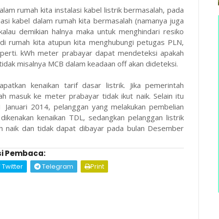
lam rumah kita instalasi kabel listrik bermasalah, pada
lasi kabel dalam rumah kita bermasalah (namanya juga
o), kalau demikian halnya maka untuk menghindari resiko
l di rumah kita atupun kita menghubungi petugas PLN,
seperti. kWh meter prabayar dapat mendeteksi apakah
 tidak misalnya MCB dalam keadaan off akan dideteksi.
patkan kenaikan tarif dasar listrik. Jika pemerintah
lah masuk ke meter prabayar tidak ikut naik. Selain itu
1 Januari 2014, pelanggan yang melakukan pembelian
dikenakan kenaikan TDL, sedangkan pelanggan listrik
ah naik dan tidak dapat dibayar pada bulan Desember
i Pembaca:
Twitter
Telegram
Print