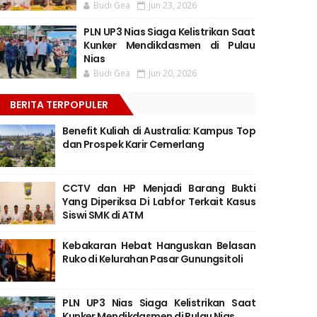
Budi Gea
Jun 23, 2026
PLN UP3 Nias Siaga Kelistrikan Saat
Kunker Mendikdasmen di Pulau
Nias
Budi Gea
Jun 20, 2026
BERITA TERPOPULER
Benefit Kuliah di Australia: Kampus Top
dan Prospek Karir Cemerlang
CCTV dan HP Menjadi Barang Bukti
Yang Diperiksa Di Labfor Terkait Kasus
Siswi SMK di ATM
Kebakaran Hebat Hanguskan Belasan
Ruko di Kelurahan Pasar Gunungsitoli
PLN UP3 Nias Siaga Kelistrikan Saat
Kunker Mendikdasmen di Pulau Nias