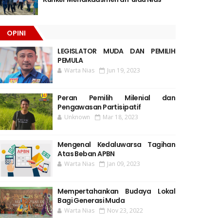
OPINI
LEGISLATOR MUDA DAN PEMILIH
PEMULA
Warta Nias
Jun 19, 2023
Peran Pemilih Milenial dan
Pengawasan Partisipatif
Unknown
Mar 18, 2023
Mengenal Kedaluwarsa Tagihan
Atas Beban APBN
Warta Nias
Jan 09, 2023
Mempertahankan Budaya Lokal
Bagi Generasi Muda
Warta Nias
Nov 23, 2022