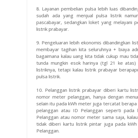
8. Layanan pembelian pulsa lebih luas dibandi
sudah ada yang menjual pulsa listrik namun
pascabayar, sedangkan loket yang melayani pe
listrik prabayar.
9. Pengeluaran lebih ekonomis dibandingkan list
membayar tagihan kita seluruhnya + biaya a
bagaimana kalau uang kita tidak cukup mau tida
tunda mungkin esok harinya (tgl 21 ke atas) l
listriknya, tetapi kalau listrik prabayar berap
pulsa listrik.
10. Pelanggan listrik prabayar diberi kartu li
nomor meter pelanggan, hanya dengan menunj
selain itu pada kWh meter juga tercatat berap
pelanggan atau ID Pelanggan seperti pada lis
Pelanggan atau nomor meter sama saja, kalau 
tidak diberi kartu listrik pintar juga pada k
Pelanggan.