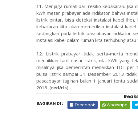
11. Menjaga rumah dari resiko kebakaran. Jika da
kWh meter prabayar ada indikator bahwa insta
listrik pintar, bisa deteksi instalasi kabel lh
kebakaran kita akan memeriksa instalasi kabe
sedangkan pada listrik pascabayar indikator 
instalasi kabel dalam rumah kita terhubung atau
12. Listrik prabayar tidak serta-merta menda
menaikkan tarif dasar listrik, nilai kWh yang te
misalnya jika pemerintah menaikkan TDL per 
pulsa listrik sampai 31 Desember 2013 tidak 
pascabayar tagihan bulan 1 januari tentu sud
2013. (
red/rls
)
Reaks
BAGIKAN DI :
Facebook
Whatsapp