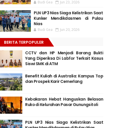
Budi Gea
Jun 23, 2026
PLN UP3 Nias Siaga Kelistrikan Saat
Kunker Mendikdasmen di Pulau
Nias
Budi Gea
Jun 20, 2026
BERITA TERPOPULER
CCTV dan HP Menjadi Barang Bukti
Yang Diperiksa Di Labfor Terkait Kasus
Siswi SMK di ATM
Benefit Kuliah di Australia: Kampus Top
dan Prospek Karir Cemerlang
Kebakaran Hebat Hanguskan Belasan
Ruko di Kelurahan Pasar Gunungsitoli
PLN UP3 Nias Siaga Kelistrikan Saat
Kunker Mendikdasmen di Pulau Nias