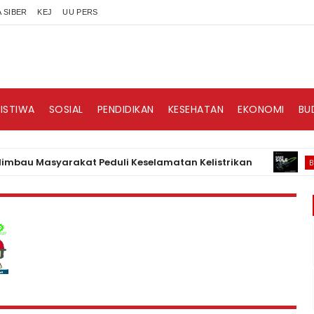
 SIBER
KEJ
UU PERS
RISTIWA
SOSIAL
PENDIDIKAN
KESEHATAN
EKONOMI
BU
 Masyarakat Peduli Keselamatan Kelistrikan
BISNIS