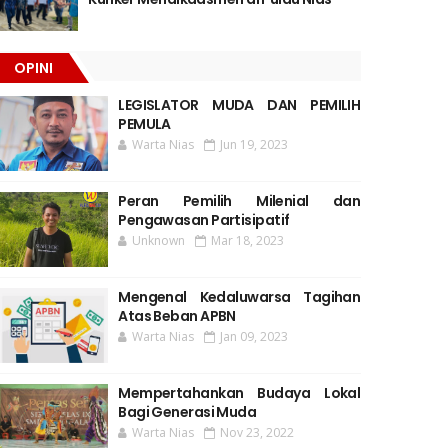
OPINI
LEGISLATOR MUDA DAN PEMILIH
PEMULA
Warta Nias
Jun 19, 2023
Peran Pemilih Milenial dan
Pengawasan Partisipatif
Unknown
Mar 18, 2023
Mengenal Kedaluwarsa Tagihan
Atas Beban APBN
Warta Nias
Jan 09, 2023
Mempertahankan Budaya Lokal
Bagi Generasi Muda
Warta Nias
Nov 23, 2022