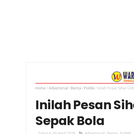
Home
/
Advertorial
/
Berita
/
Politik
/
Inilah Pesan Sihar Un
Inilah Pesan Si
Sepak Bola
Selasa, 03 April 2018
Advertorial
,
Berita
,
Politik