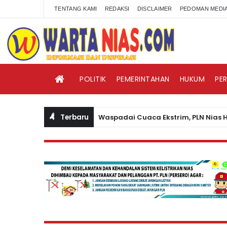
TENTANG KAMI
REDAKSI
DISCLAIMER
PEDOMAN MEDIA
POLITIK
PEMERINTAHAN
HUKUM
PE
Terbaru
Waspadai Cuaca Ekstrim, PLN Nias Himbau
BERITA