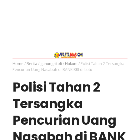
Home
/
Berita
/
gunungsitoli
/
Hukum
/
Polisi Tahan 2 Tersangka
Pencurian Uang Nasabah di BANK BRI di Lotu
Polisi Tahan 2
Tersangka
Pencurian Uang
Nasabah di BANK