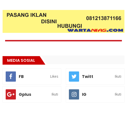
MEDIA SOSIAL
FB
Twitt
Likes
Ikuti
Gplus
IG
Ikuti
Ikuti