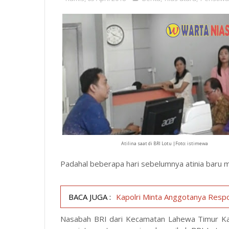
Atilina saat di BRI Lotu |Foto: istimewa
Padahal beberapa hari sebelumnya atinia baru m
BACA JUGA :
Kapolri Minta Anggotanya Resp
Nasabah BRI dari Kecamatan Lahewa Timur Ka