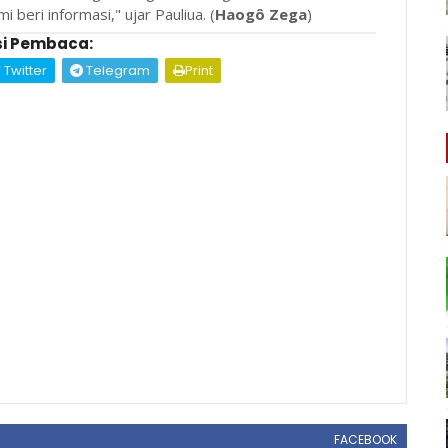
i beri informasi," ujar Pauliua. (
Haogô Zega
)
i Pembaca:
Twitter
Telegram
Print
FACEBOOK