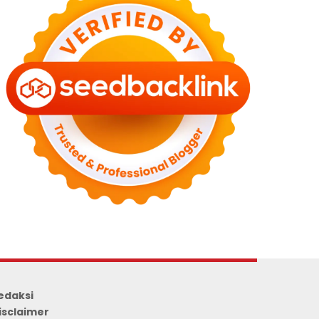
edaksi
isclaimer