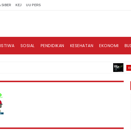
 SIBER
KEJ
UU PERS
RISTIWA
SOSIAL
PENDIDIKAN
KESEHATAN
EKONOMI
BU
H
BISNIS