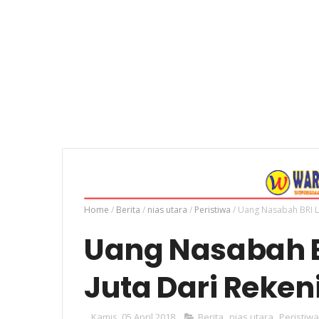
Home
/
Berita
/
nias utara
/
Peristiwa
/
Uang Nasabah BRI Lo
Uang Nasabah B
Juta Dari Reken
Kamis, 05 April 2018
Berita
,
nias utara
,
Peristiwa