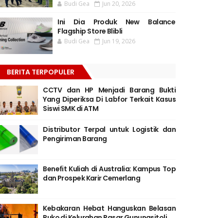
Budi Gea
Jun 20, 2026
Ini Dia Produk New Balance
Flagship Store Blibli
Budi Gea
Jun 19, 2026
BERITA TERPOPULER
CCTV dan HP Menjadi Barang Bukti
Yang Diperiksa Di Labfor Terkait Kasus
Siswi SMK di ATM
Distributor Terpal untuk Logistik dan
Pengiriman Barang
Benefit Kuliah di Australia: Kampus Top
dan Prospek Karir Cemerlang
Kebakaran Hebat Hanguskan Belasan
Ruko di Kelurahan Pasar Gunungsitoli