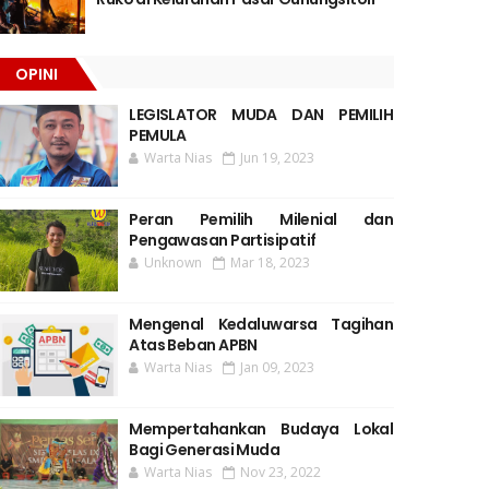
OPINI
LEGISLATOR MUDA DAN PEMILIH
PEMULA
Warta Nias
Jun 19, 2023
Peran Pemilih Milenial dan
Pengawasan Partisipatif
Unknown
Mar 18, 2023
Mengenal Kedaluwarsa Tagihan
Atas Beban APBN
Warta Nias
Jan 09, 2023
Mempertahankan Budaya Lokal
Bagi Generasi Muda
Warta Nias
Nov 23, 2022