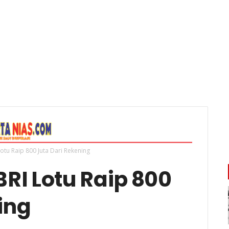
tu Raip 800 Juta Dari Rekening
RI Lotu Raip 800
ing