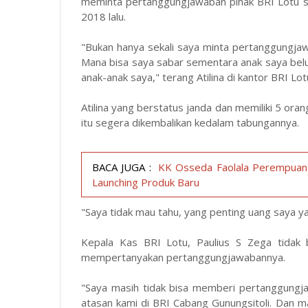
meminta pertanggungjawaban pihak BRI Lotu se
2018 lalu.
"Bukan hanya sekali saya minta pertanggungjaw
Mana bisa saya sabar sementara anak saya belu
anak-anak saya," terang Atilina di kantor BRI Lot
Atilina yang berstatus janda dan memiliki 5 ora
itu segera dikembalikan kedalam tabungannya.
BACA JUGA :
KK Osseda Faolala Perempuan 
Launching Produk Baru
"Saya tidak mau tahu, yang penting uang saya ya
Kepala Kas BRI Lotu, Paulius S Zega tidak
mempertanyakan pertanggungjawabannya.
"Saya masih tidak bisa memberi pertanggungja
atasan kami di BRI Cabang Gunungsitoli. Dan ma