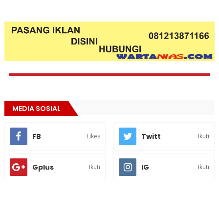
MEDIA SOSIAL
FB
Twitt
Likes
Ikuti
Gplus
IG
Ikuti
Ikuti