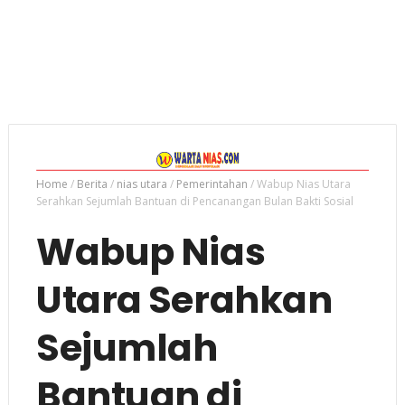
Home
/
Berita
/
nias utara
/
Pemerintahan
/
Wabup Nias Utara
Serahkan Sejumlah Bantuan di Pencanangan Bulan Bakti Sosial
Wabup Nias
Utara Serahkan
Sejumlah
Bantuan di