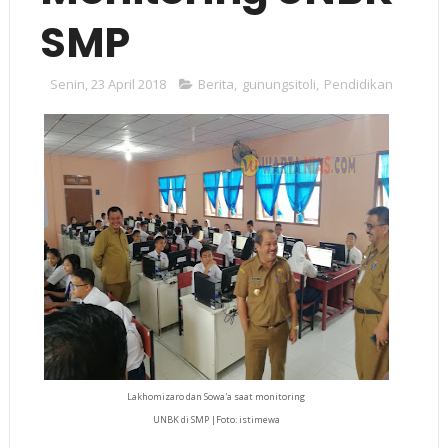
SMP
Senin, 23 April 2018
Berita
,
gunungsitoli
,
Pendidikan
Lakhomizaro dan Sowa'a saat monitoring
UNBK di SMP |Foto: istimewa