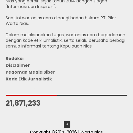
Nias yang berdiri sejak tahun 2014 dengan slogan
"Informasi dan Inspirasi".
Saat ini wartanias.com dinaugi badan hukum PT. Pilar
Warta Nias.
Dalam melaksanakan tugas, wartanias.com berpedoman
dengan kode etik jurnalistik, serta selalu berusaha berbagi
semua informasi tentang Kepulauan Nias
Redaksi
Disclaimer
Pedoman Media Siber
Kode Etik Jurnalistik
JUMLAH PENGUNJUNG
21,871,233
Copyright ©2014-2026 | Warta Nias