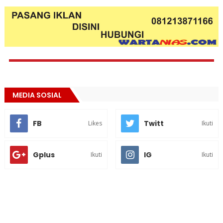
MEDIA SOSIAL
FB
Twitt
Likes
Ikuti
Gplus
IG
Ikuti
Ikuti