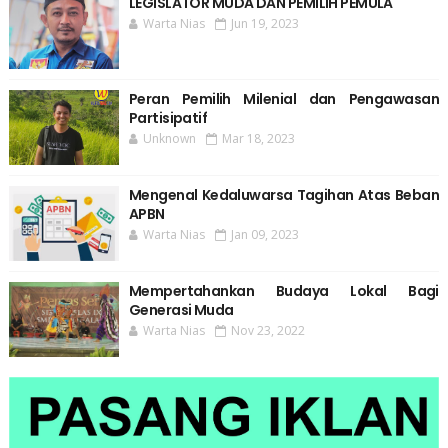
LEGISLATOR MUDA DAN PEMILIH PEMULA
Warta Nias
Jun 19, 2023
Peran Pemilih Milenial dan Pengawasan
Partisipatif
Unknown
Mar 18, 2023
Mengenal Kedaluwarsa Tagihan Atas Beban
APBN
Warta Nias
Jan 09, 2023
Mempertahankan Budaya Lokal Bagi
Generasi Muda
Warta Nias
Nov 23, 2022