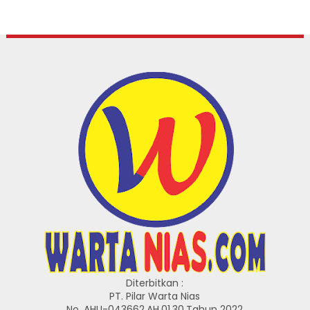
Diterbitkan :
PT. Pilar Warta Nias
No. AHU-043662.AH.01.30.Tahun 2022