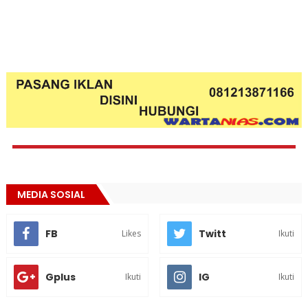
MEDIA SOSIAL
FB
Twitt
Likes
Ikuti
Gplus
IG
Ikuti
Ikuti