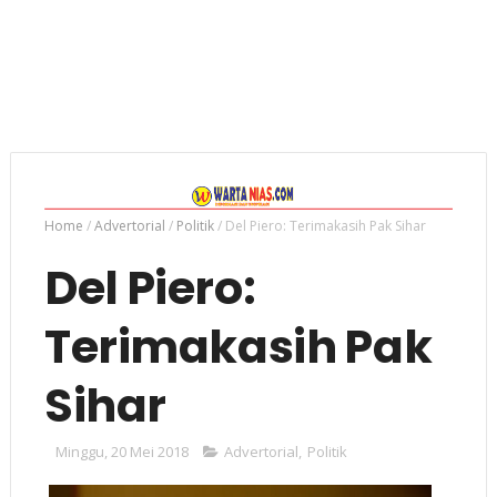
Home
/
Advertorial
/
Politik
/
Del Piero: Terimakasih Pak Sihar
Del Piero:
Terimakasih Pak
Sihar
Minggu, 20 Mei 2018
Advertorial
,
Politik