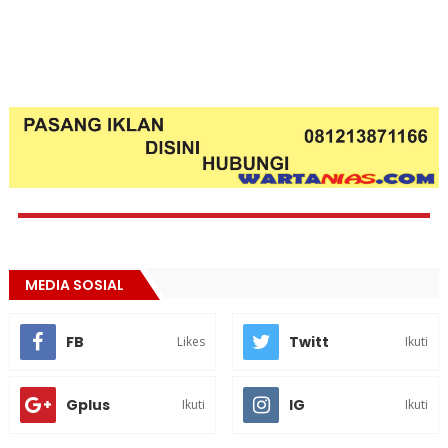
MEDIA SOSIAL
FB
Twitt
Likes
Ikuti
Gplus
IG
Ikuti
Ikuti