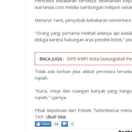
Peristiwa kebakaran tersebut dibenarkan Ke
wartanias.com
melalui sambungan telepon selul
Menurut Yanti, penyebab kebakaran sementara di
"Orang yang pertama melihat adanya api adalah
diduga karena hubungan arus pendek listrik," jel
BACA JUGA :
DPD KNPI Kota Gunungsitoli Pe
Tidak ada korban jiwa akibat peristiwa terseb
rupiah.
"Kursi, meja dan ruangan banyak yang hangus
rupiah," ujarnya.
Pihak kepolisian dari Polsek Tuhemberua menur
TKP. (
Budi Gea
)
Suka
24
2