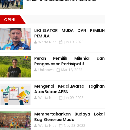
OPINI
LEGISLATOR MUDA DAN PEMILIH
PEMULA
Warta Nias
Jun 19, 2023
Peran Pemilih Milenial dan
Pengawasan Partisipatif
Unknown
Mar 18, 2023
Mengenal Kedaluwarsa Tagihan
Atas Beban APBN
Warta Nias
Jan 09, 2023
Mempertahankan Budaya Lokal
Bagi Generasi Muda
Warta Nias
Nov 23, 2022