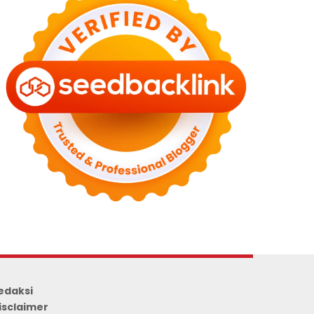
edaksi
isclaimer