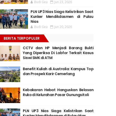
Budi Gea
Jun 23, 2026
PLN UP3 Nias Siaga Kelistrikan Saat
Kunker Mendikdasmen di Pulau
Nias
Budi Gea
Jun 20, 2026
BERITA TERPOPULER
CCTV dan HP Menjadi Barang Bukti
Yang Diperiksa Di Labfor Terkait Kasus
Siswi SMK di ATM
Benefit Kuliah di Australia: Kampus Top
dan Prospek Karir Cemerlang
Kebakaran Hebat Hanguskan Belasan
Ruko di Kelurahan Pasar Gunungsitoli
PLN UP3 Nias Siaga Kelistrikan Saat
Kunker Mendikdasmen di Pulau Nias