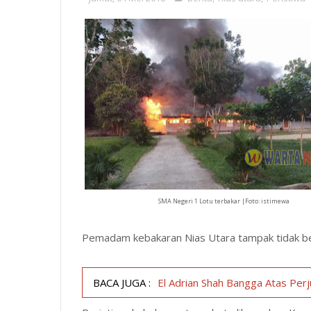
SMA Negeri 1 Lotu terbakar |Foto: istimewa
Pemadam kebakaran Nias Utara tampak tidak bera
BACA JUGA :
El Adrian Shah Bangga Atas Per