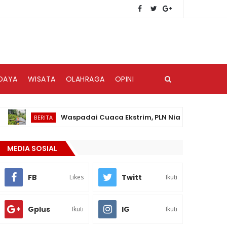
DAYA
WISATA
OLAHRAGA
OPINI
Waspadai Cuaca Ekstrim, PLN Nias Himbau Masyarakat
BERITA
MEDIA SOSIAL
FB
Twitt
Likes
Ikuti
Gplus
IG
Ikuti
Ikuti