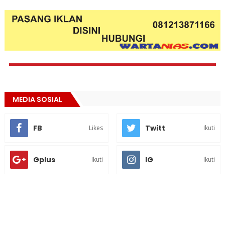
MEDIA SOSIAL
FB
Twitt
Likes
Ikuti
Gplus
IG
Ikuti
Ikuti