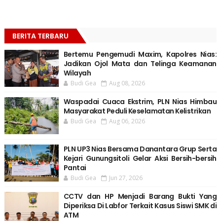
BERITA TERBARU
Bertemu Pengemudi Maxim, Kapolres Nias:
Jadikan Ojol Mata dan Telinga Keamanan
Wilayah
Budi Gea
Aug 08, 2026
Waspadai Cuaca Ekstrim, PLN Nias Himbau
Masyarakat Peduli Keselamatan Kelistrikan
Budi Gea
Aug 06, 2026
PLN UP3 Nias Bersama Danantara Grup Serta
Kejari Gunungsitoli Gelar Aksi Bersih-bersih
Pantai
Budi Gea
Jun 27, 2026
CCTV dan HP Menjadi Barang Bukti Yang
Diperiksa Di Labfor Terkait Kasus Siswi SMK di
ATM