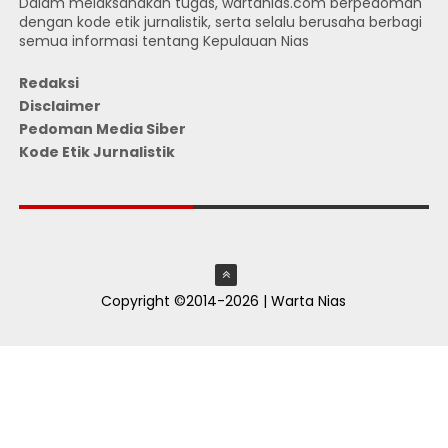
Dalam melaksanakan tugas, wartanias.com berpedoman
dengan kode etik jurnalistik, serta selalu berusaha berbagi
semua informasi tentang Kepulauan Nias
Redaksi
Disclaimer
Pedoman Media Siber
Kode Etik Jurnalistik
JUMLAH PENGUNJUNG
Copyright ©2014-2026 | Warta Nias
ThemeXpose