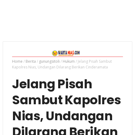
Home
/
Berita
/
gunungsitoli
/
Hukum
/
Jelang Pisah Sambut
Kapolres Nias, Undangan Dilarang Berikan Cinderamata
Jelang Pisah
Sambut Kapolres
Nias, Undangan
Dilarang Berikan