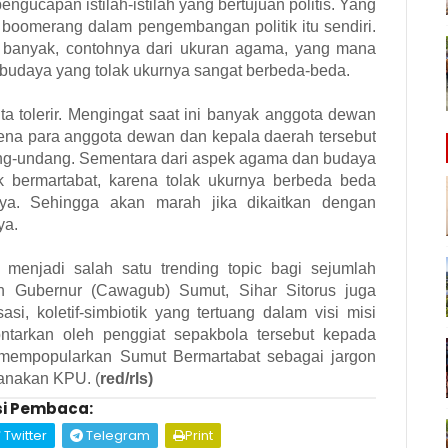
gucapan istilah-istilah yang bertujuan politis. Yang
di boomerang dalam pengembangan politik itu sendiri.
gat banyak, contohnya dari ukuran agama, yang mana
budaya yang tolak ukurnya sangat berbeda-beda.
ta tolerir. Mengingat saat ini banyak anggota dewan
arena para anggota dewan dan kepala daerah tersebut
ang-undang. Sementara dari aspek agama dan budaya
k bermartabat, karena tolak ukurnya berbeda beda
a. Sehingga akan marah jika dikaitkan dengan
ya.
i menjadi salah satu trending topic bagi sejumlah
 Gubernur (Cawagub) Sumut, Sihar Sitorus juga
si, koletif-simbiotik yang tertuang dalam visi misi
ntarkan oleh penggiat sepakbola tersebut kepada
 mempopularkan Sumut Bermartabat sebagai jargon
sanakan KPU. (
red/rls)
i Pembaca:
Twitter
Telegram
Print