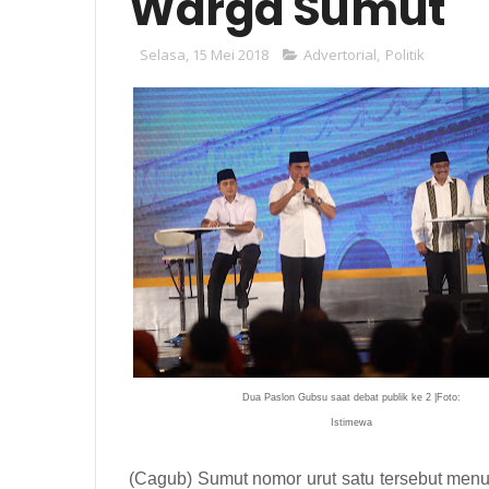
Warga Sumut
Selasa, 15 Mei 2018
Advertorial
,
Politik
Dua Paslon Gubsu saat debat publik ke 2 |Foto:
Istimewa
(Cagub) Sumut nomor urut satu tersebut men