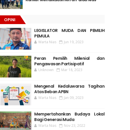
OPINI
LEGISLATOR MUDA DAN PEMILIH
PEMULA
Warta Nias
Jun 19, 2023
Peran Pemilih Milenial dan
Pengawasan Partisipatif
Unknown
Mar 18, 2023
Mengenal Kedaluwarsa Tagihan
Atas Beban APBN
Warta Nias
Jan 09, 2023
Mempertahankan Budaya Lokal
Bagi Generasi Muda
Warta Nias
Nov 23, 2022