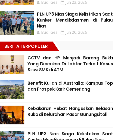
Budi Gea
Jun 23, 2026
PLN UP3 Nias Siaga Kelistrikan Saat
Kunker Mendikdasmen di Pulau
Nias
Budi Gea
Jun 20, 2026
BERITA TERPOPULER
CCTV dan HP Menjadi Barang Bukti
Yang Diperiksa Di Labfor Terkait Kasus
Siswi SMK di ATM
Benefit Kuliah di Australia: Kampus Top
dan Prospek Karir Cemerlang
Kebakaran Hebat Hanguskan Belasan
Ruko di Kelurahan Pasar Gunungsitoli
PLN UP3 Nias Siaga Kelistrikan Saat
Kunker Mendikdasmen di Pulau Nias