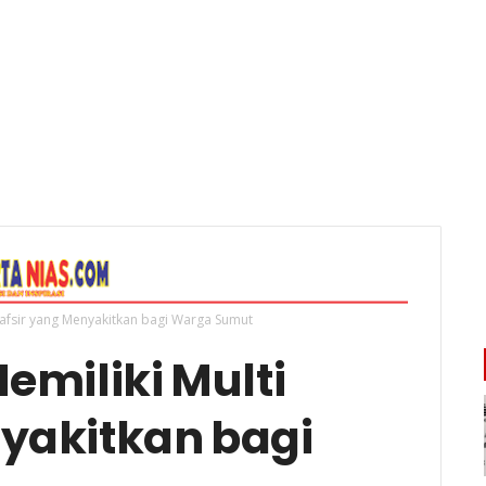
 Tafsir yang Menyakitkan bagi Warga Sumut
emiliki Multi
nyakitkan bagi