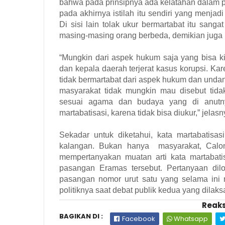
bahwa pada prinsipnya ada kelatahan dalam pen
pada akhirnya istilah itu sendiri yang menja
Di sisi lain tolak ukur bermartabat itu san
masing-masing orang berbeda, demikian juga 
“Mungkin dari aspek hukum saja yang bisa ki
dan kepala daerah terjerat kasus korupsi. K
tidak bermartabat dari aspek hukum dan und
masyarakat tidak mungkin mau disebut tida
sesuai agama dan budaya yang di anutny
martabatisasi, karena tidak bisa diukur,” jelasn
Sekadar untuk diketahui, kata martabatisas
kalangan. Bukan hanya masyarakat, Calon
mempertanyakan muatan arti kata martabatisa
pasangan Eramas tersebut. Pertanyaan dilo
pasangan nomor urut satu yang selama ini
politiknya saat debat publik kedua yang dilak
Reaks
BAGIKAN DI :
Facebook
Whatsapp