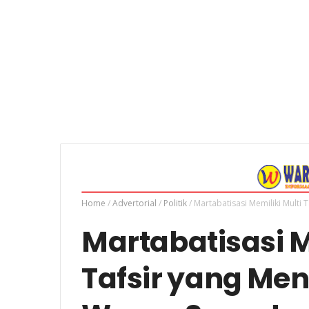
Home
/
Advertorial
/
Politik
/
Martabatisasi Memiliki Multi
Martabatisasi M
Tafsir yang Me