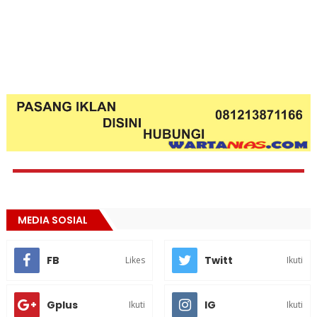
MEDIA SOSIAL
FB
Twitt
Likes
Ikuti
Gplus
IG
Ikuti
Ikuti