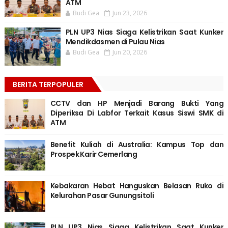
ATM
Budi Gea
Jun 23, 2026
PLN UP3 Nias Siaga Kelistrikan Saat Kunker
Mendikdasmen di Pulau Nias
Budi Gea
Jun 20, 2026
BERITA TERPOPULER
CCTV dan HP Menjadi Barang Bukti Yang
Diperiksa Di Labfor Terkait Kasus Siswi SMK di
ATM
Benefit Kuliah di Australia: Kampus Top dan
Prospek Karir Cemerlang
Kebakaran Hebat Hanguskan Belasan Ruko di
Kelurahan Pasar Gunungsitoli
PLN UP3 Nias Siaga Kelistrikan Saat Kunker