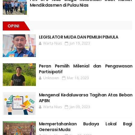
Mendikdasmen di Pulau Nias
OPINI
LEGISLATOR MUDA DAN PEMILIH PEMULA
Warta Nias
Jun 19, 2023
Peran Pemilih Milenial dan Pengawasan
Partisipatif
Unknown
Mar 18, 2023
Mengenal Kedaluwarsa Tagihan Atas Beban
APBN
Warta Nias
Jan 09, 2023
Mempertahankan Budaya Lokal Bagi
Generasi Muda