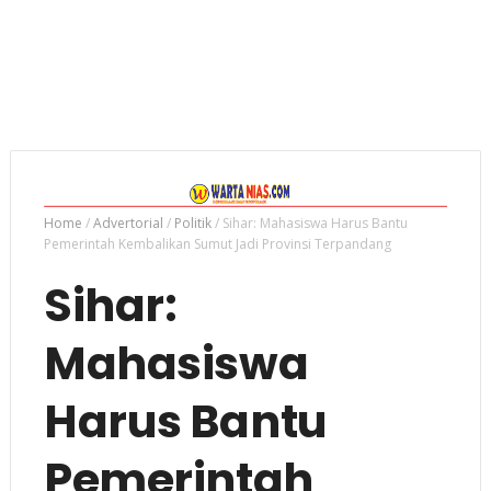
Home
/
Advertorial
/
Politik
/
Sihar: Mahasiswa Harus Bantu
Pemerintah Kembalikan Sumut Jadi Provinsi Terpandang
Sihar:
Mahasiswa
Harus Bantu
Pemerintah