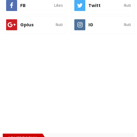
FB
Twitt
Likes
Ikuti
Gplus
IG
Ikuti
Ikuti