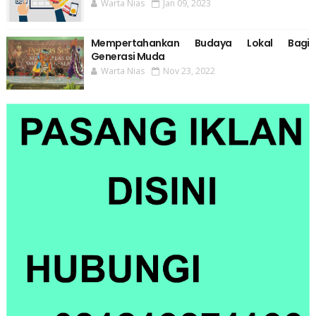
Warta Nias
Jan 09, 2023
Mempertahankan Budaya Lokal Bagi
Generasi Muda
Warta Nias
Nov 23, 2022