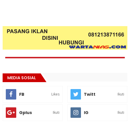
MEDIA SOSIAL
FB
Twitt
Likes
Ikuti
Gplus
IG
Ikuti
Ikuti