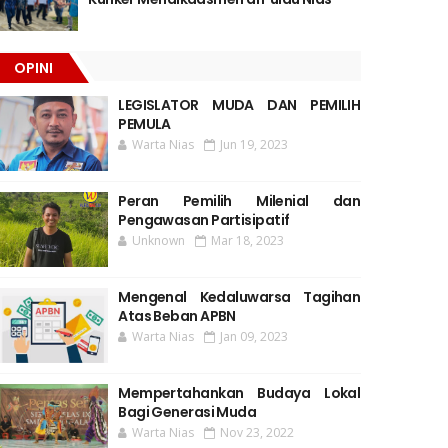
OPINI
LEGISLATOR MUDA DAN PEMILIH
PEMULA
Warta Nias
Jun 19, 2023
Peran Pemilih Milenial dan
Pengawasan Partisipatif
Unknown
Mar 18, 2023
Mengenal Kedaluwarsa Tagihan
Atas Beban APBN
Warta Nias
Jan 09, 2023
Mempertahankan Budaya Lokal
Bagi Generasi Muda
Warta Nias
Nov 23, 2022