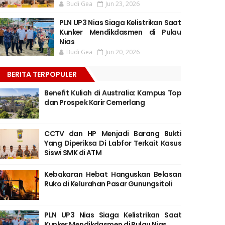
Budi Gea
Jun 23, 2026
PLN UP3 Nias Siaga Kelistrikan Saat
Kunker Mendikdasmen di Pulau
Nias
Budi Gea
Jun 20, 2026
BERITA TERPOPULER
Benefit Kuliah di Australia: Kampus Top
dan Prospek Karir Cemerlang
CCTV dan HP Menjadi Barang Bukti
Yang Diperiksa Di Labfor Terkait Kasus
Siswi SMK di ATM
Kebakaran Hebat Hanguskan Belasan
Ruko di Kelurahan Pasar Gunungsitoli
PLN UP3 Nias Siaga Kelistrikan Saat
Kunker Mendikdasmen di Pulau Nias