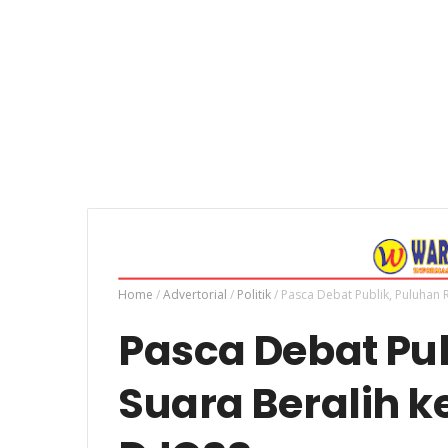
Home
/
Advertorial
/
Politik
/
Pasca Debat Publik, Puluhan 
Pasca Debat Pub
Suara Beralih k