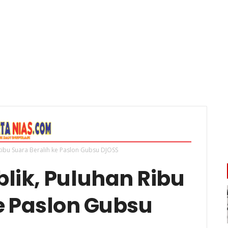
Ribu Suara Beralih ke Paslon Gubsu DJOSS
lik, Puluhan Ribu
e Paslon Gubsu