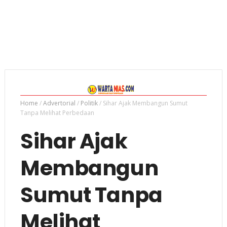
Home
/
Advertorial
/
Politik
/
Sihar Ajak Membangun Sumut
Tanpa Melihat Perbedaan
Sihar Ajak
Membangun
Sumut Tanpa
Melihat