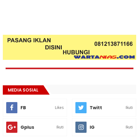
MEDIA SOSIAL
FB
Twitt
Likes
Ikuti
Gplus
IG
Ikuti
Ikuti