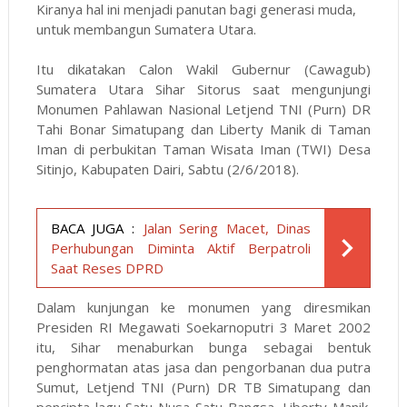
Kiranya hal ini menjadi panutan bagi generasi muda,
untuk membangun Sumatera Utara.
Itu dikatakan Calon Wakil Gubernur (Cawagub)
Sumatera Utara Sihar Sitorus saat mengunjungi
Monumen Pahlawan Nasional Letjend TNI (Purn) DR
Tahi Bonar Simatupang dan Liberty Manik di Taman
Iman di perbukitan Taman Wisata Iman (TWI) Desa
Sitinjo, Kabupaten Dairi, Sabtu (2/6/2018).
BACA JUGA :
Jalan Sering Macet, Dinas
Perhubungan Diminta Aktif Berpatroli
Saat Reses DPRD
Dalam kunjungan ke monumen yang diresmikan
Presiden RI Megawati Soekarnoputri 3 Maret 2002
itu, Sihar menaburkan bunga sebagai bentuk
penghormatan atas jasa dan pengorbanan dua putra
Sumut, Letjend TNI (Purn) DR TB Simatupang dan
pencipta lagu Satu Nusa Satu Bangsa, Liberty Manik.