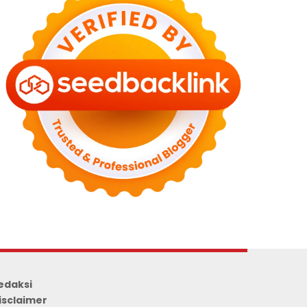
edaksi
isclaimer