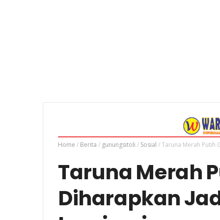
Home
/
Berita
/
gunungsitoli
/
Sosial
/
Taruna Merah Putih G
Taruna Merah Pu
Diharapkan Ja