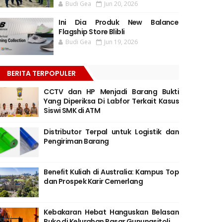
Budi Gea
Jun 20, 2026
Ini Dia Produk New Balance
Flagship Store Blibli
Budi Gea
Jun 19, 2026
BERITA TERPOPULER
CCTV dan HP Menjadi Barang Bukti
Yang Diperiksa Di Labfor Terkait Kasus
Siswi SMK di ATM
Distributor Terpal untuk Logistik dan
Pengiriman Barang
Benefit Kuliah di Australia: Kampus Top
dan Prospek Karir Cemerlang
Kebakaran Hebat Hanguskan Belasan
Ruko di Kelurahan Pasar Gunungsitoli