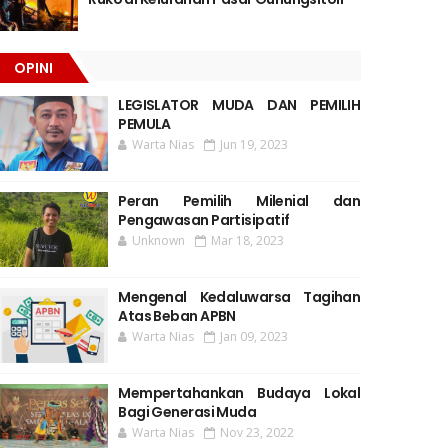
OPINI
LEGISLATOR MUDA DAN PEMILIH
PEMULA
Warta Nias
Jun 19, 2023
Peran Pemilih Milenial dan
Pengawasan Partisipatif
Unknown
Mar 18, 2023
Mengenal Kedaluwarsa Tagihan
Atas Beban APBN
Warta Nias
Jan 09, 2023
Mempertahankan Budaya Lokal
Bagi Generasi Muda
Warta Nias
Nov 23, 2022