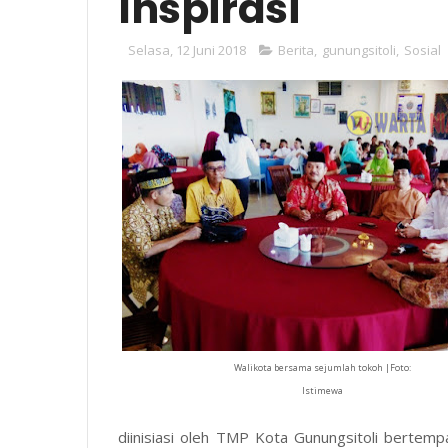
Inspirasi
Selasa, 12 Juni 2018
Berita
,
gunungsitoli
,
Sosial
Walikota bersama sejumlah tokoh |Foto:
Istimewa
diinisiasi oleh TMP Kota Gunungsitoli bertem