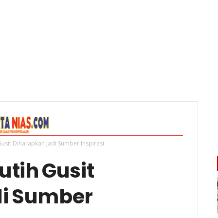
usit Diharapkan Jadi Sumber Inspirasi
tih Gusit
di Sumber