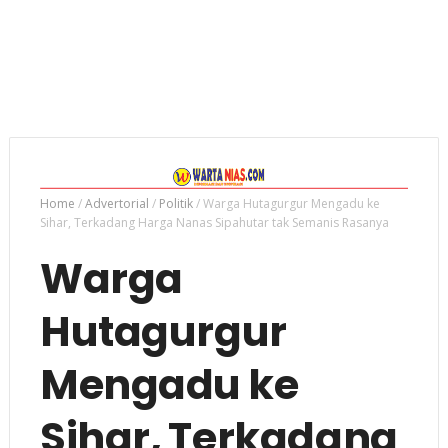
Home
/
Advertorial
/
Politik
/
Warga Hutagurgur Mengadu ke
Sihar, Terkadang Harga Nanas Sipahutar tak Semanis Rasanya
Warga
Hutagurgur
Mengadu ke
Sihar, Terkadang