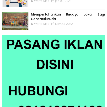
Warta Nias
Jan 09, 2023
Mempertahankan Budaya Lokal Bagi
Generasi Muda
Warta Nias
Nov 23, 2022