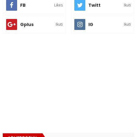
FB
Twitt
Likes
Ikuti
Gplus
IG
Ikuti
Ikuti