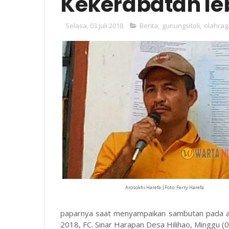
Kekerabatan le
Selasa, 03 Juli 2018
Berita
,
gunungsitoli
,
olahrag
Arosokhi Harefa |Foto: Ferry Harefa
paparnya saat menyampaikan sambutan pada 
2018, FC. Sinar Harapan Desa Hilihao, Minggu (