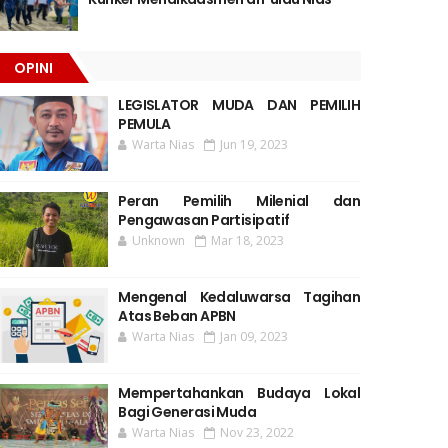
OPINI
LEGISLATOR MUDA DAN PEMILIH
PEMULA
Warta Nias
Jun 19, 2023
Peran Pemilih Milenial dan
Pengawasan Partisipatif
Unknown
Mar 18, 2023
Mengenal Kedaluwarsa Tagihan
Atas Beban APBN
Warta Nias
Jan 09, 2023
Mempertahankan Budaya Lokal
Bagi Generasi Muda
Warta Nias
Nov 23, 2022