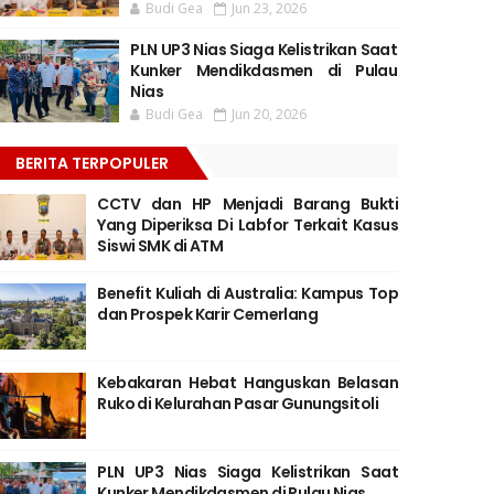
Budi Gea
Jun 23, 2026
PLN UP3 Nias Siaga Kelistrikan Saat
Kunker Mendikdasmen di Pulau
Nias
Budi Gea
Jun 20, 2026
BERITA TERPOPULER
CCTV dan HP Menjadi Barang Bukti
Yang Diperiksa Di Labfor Terkait Kasus
Siswi SMK di ATM
Benefit Kuliah di Australia: Kampus Top
dan Prospek Karir Cemerlang
Kebakaran Hebat Hanguskan Belasan
Ruko di Kelurahan Pasar Gunungsitoli
PLN UP3 Nias Siaga Kelistrikan Saat
Kunker Mendikdasmen di Pulau Nias