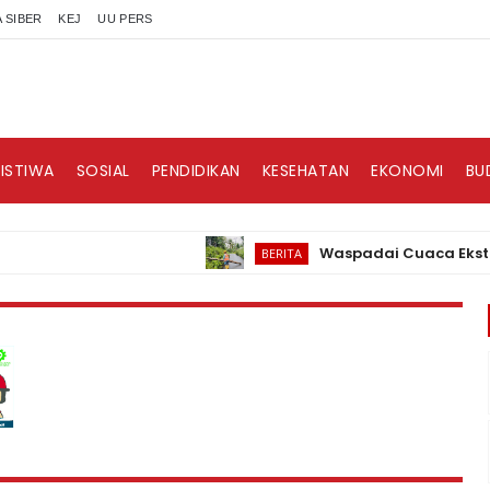
 SIBER
KEJ
UU PERS
RISTIWA
SOSIAL
PENDIDIKAN
KESEHATAN
EKONOMI
BU
Waspadai Cuaca Ekstrim, PL
BERITA