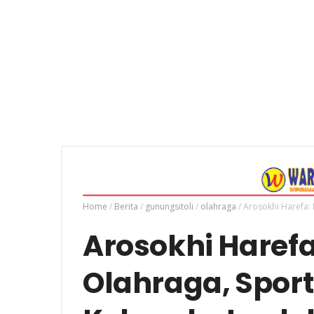
Home
/
Berita
/
gunungsitoli
/
olahraga
/
Arosokhi Harefa:
Arosokhi Haref
Olahraga, Sport