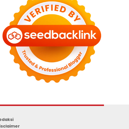
edaksi
isclaimer