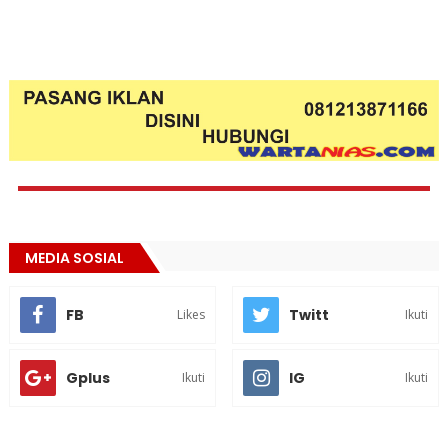
MEDIA SOSIAL
FB
Twitt
Likes
Ikuti
Gplus
IG
Ikuti
Ikuti