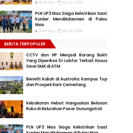
Budi Gea
Jun 23, 2026
PLN UP3 Nias Siaga Kelistrikan Saat
Kunker Mendikdasmen di Pulau
Nias
Budi Gea
Jun 20, 2026
BERITA TERPOPULER
CCTV dan HP Menjadi Barang Bukti
Yang Diperiksa Di Labfor Terkait Kasus
Siswi SMK di ATM
Benefit Kuliah di Australia: Kampus Top
dan Prospek Karir Cemerlang
Kebakaran Hebat Hanguskan Belasan
Ruko di Kelurahan Pasar Gunungsitoli
PLN UP3 Nias Siaga Kelistrikan Saat
Kunker Mendikdasmen di Pulau Nias