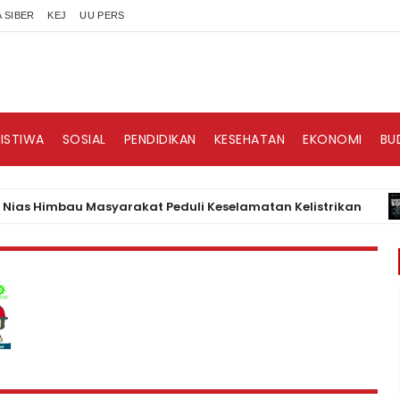
 SIBER
KEJ
UU PERS
RISTIWA
SOSIAL
PENDIDIKAN
KESEHATAN
EKONOMI
BU
imbau Masyarakat Peduli Keselamatan Kelistrikan
BI