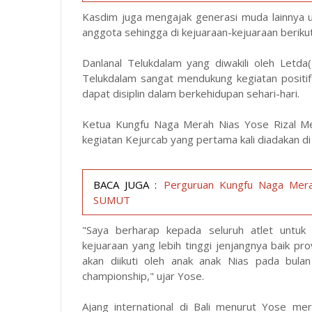
Kasdim juga mengajak generasi muda lainnya u
anggota sehingga di kejuaraan-kejuaraan berik
Danlanal Telukdalam yang diwakili oleh Let
Telukdalam sangat mendukung kegiatan positi
dapat disiplin dalam berkehidupan sehari-hari.
Ketua Kungfu Naga Merah Nias Yose Rizal Me
kegiatan Kejurcab yang pertama kali diadakan di
BACA JUGA :
Perguruan Kungfu Naga Merah
SUMUT
"Saya berharap kepada seluruh atlet untuk
kejuaraan yang lebih tinggi jenjangnya baik pro
akan diikuti oleh anak anak Nias pada bula
championship," ujar Yose.
Ajang international di Bali menurut Yose me