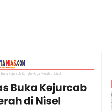
 Buka Kejurcab Kungfu Naga Merah di Nisel
as Buka Kejurcab
rah di Nisel