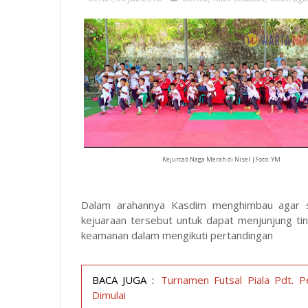
Kejurcab Naga Merah di Nisel |Foto: YM
Dalam arahannya Kasdim menghimbau agar se
kejuaraan tersebut untuk dapat menjunjung ti
keamanan dalam mengikuti pertandingan
BACA JUGA :
Turnamen Futsal Piala Pdt. 
Dimulai