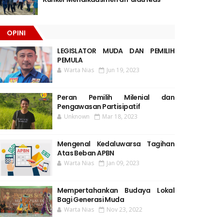
OPINI
LEGISLATOR MUDA DAN PEMILIH
PEMULA
Warta Nias
Jun 19, 2023
Peran Pemilih Milenial dan
Pengawasan Partisipatif
Unknown
Mar 18, 2023
Mengenal Kedaluwarsa Tagihan
Atas Beban APBN
Warta Nias
Jan 09, 2023
Mempertahankan Budaya Lokal
Bagi Generasi Muda
Warta Nias
Nov 23, 2022