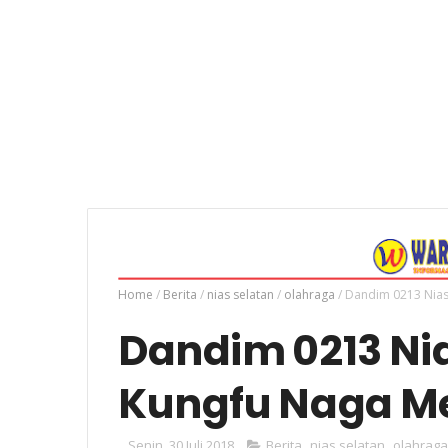
Home
/
Berita
/
nias selatan
/
olahraga
/
Dandim 0213 Nias
Dandim 0213 Ni
Kungfu Naga Me
Senin, 30 Juli 2018
Berita
,
nias selatan
,
olahraga