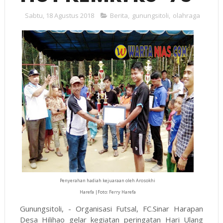
Sabtu, 18 Agustus 2018
Berita
,
gunungsitoli
,
olahraga
Penyerahan hadiah kejuaraan oleh Arosokhi
Harefa |Foto: Ferry Harefa
Gunungsitoli, - Organisasi Futsal, FC.Sinar Harapan
Desa Hilihao gelar kegiatan peringatan Hari Ulang