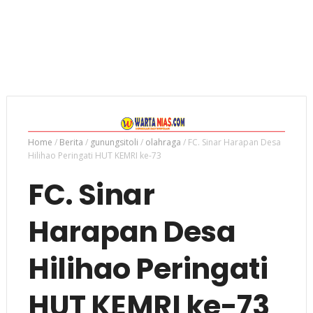
Home
/
Berita
/
gunungsitoli
/
olahraga
/
FC. Sinar Harapan Desa
Hilihao Peringati HUT KEMRI ke-73
FC. Sinar
Harapan Desa
Hilihao Peringati
HUT KEMRI ke-73