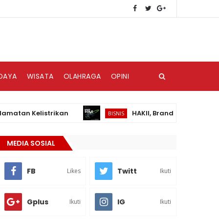
DAYA
WISATA
OLAHRAGA
OPINI
 Kelistrikan
HAKII, Brand Audio Wearable Bar
BISNIS
MEDIA SOSIAL
FB
Twitt
Likes
Ikuti
Gplus
IG
Ikuti
Ikuti