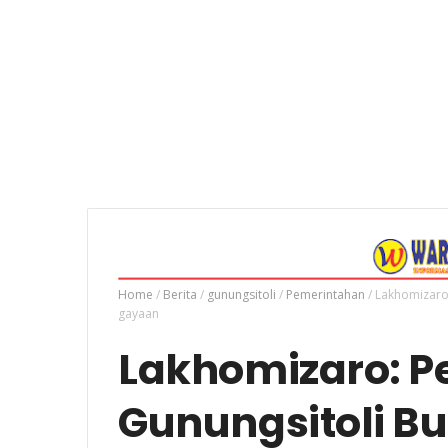
Home
/
Berita
/
gunungsitoli
/
Pemerintahan
/
Lakhomizaro
gayaan
Lakhomizaro: 
Gunungsitoli B