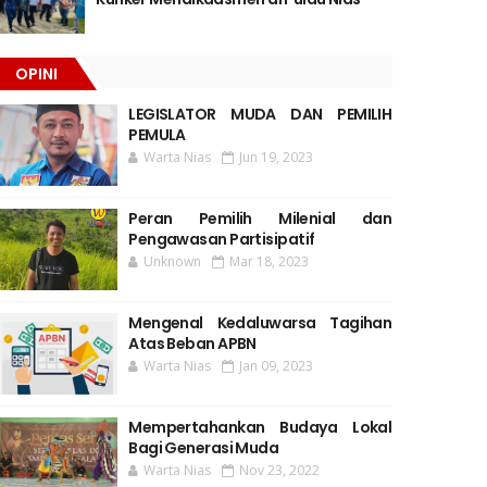
OPINI
LEGISLATOR MUDA DAN PEMILIH
PEMULA
Warta Nias
Jun 19, 2023
Peran Pemilih Milenial dan
Pengawasan Partisipatif
Unknown
Mar 18, 2023
Mengenal Kedaluwarsa Tagihan
Atas Beban APBN
Warta Nias
Jan 09, 2023
Mempertahankan Budaya Lokal
Bagi Generasi Muda
Warta Nias
Nov 23, 2022