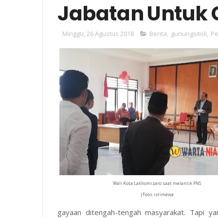
Jabatan Untuk
Minggu, 26 Agustus 2018
Berita
,
gunungsitoli
,
Pe
Wali Kota Lakhomizaro saat melantik PNS
|Foto: istimewa
gayaan ditengah-tengah masyarakat. Tapi ya