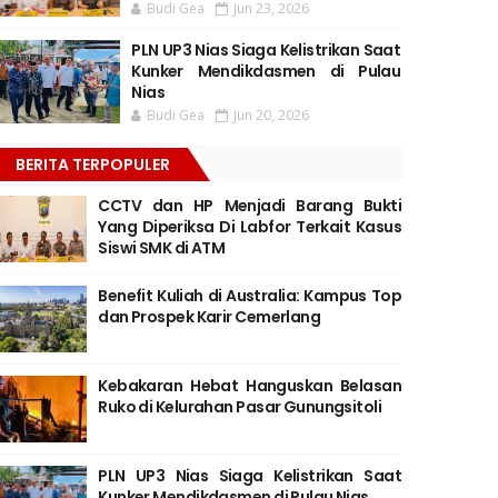
Budi Gea
Jun 23, 2026
PLN UP3 Nias Siaga Kelistrikan Saat
Kunker Mendikdasmen di Pulau
Nias
Budi Gea
Jun 20, 2026
BERITA TERPOPULER
CCTV dan HP Menjadi Barang Bukti
Yang Diperiksa Di Labfor Terkait Kasus
Siswi SMK di ATM
Benefit Kuliah di Australia: Kampus Top
dan Prospek Karir Cemerlang
Kebakaran Hebat Hanguskan Belasan
Ruko di Kelurahan Pasar Gunungsitoli
PLN UP3 Nias Siaga Kelistrikan Saat
Kunker Mendikdasmen di Pulau Nias